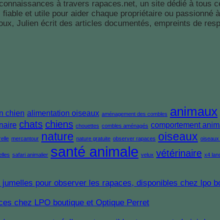
 connaissances à travers rapaces.net, un site dédié à tous c
le, fiable et utile pour aider chaque propriétaire ou passion
x, Julien écrit des articles documentés, empreints de respec
animaux
n chien
alimentation oiseaux
aménagement des combles
chats
chiens
naire
comportement anim
chouettes
combles aménagés
nature
oiseaux
elle
mercantour
nature gratuite
observer rapaces
oiseaux 
santé animale
vétérinaire
elles
safari animalier
velux
x4 lan
paces chez LPO boutique et Optique Perret