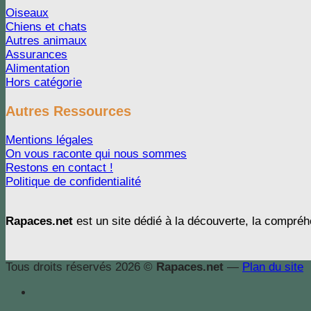
Oiseaux
Chiens et chats
Autres animaux
Assurances
Alimentation
Hors catégorie
Autres Ressources
Mentions légales
On vous raconte qui nous sommes
Restons en contact !
Politique de confidentialité
Rapaces.net
est un site dédié à la découverte, la compréhe
Tous droits réservés 2026 ©
Rapaces.net
—
Plan du site