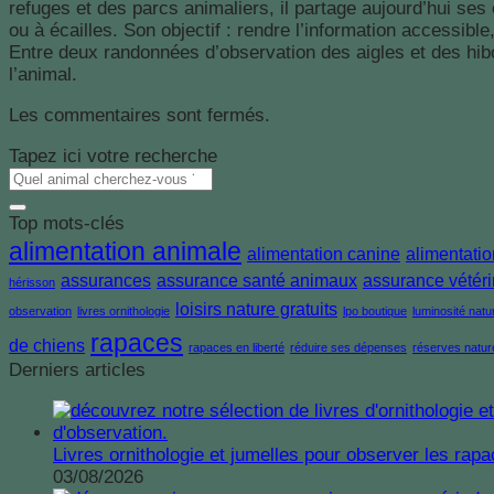
refuges et des parcs animaliers, il partage aujourd’hui ses
ou à écailles. Son objectif : rendre l’information accessib
Entre deux randonnées d’observation des aigles et des hibou
l’animal.
Les commentaires sont fermés.
Tapez ici votre recherche
Top mots-clés
alimentation animale
alimentation canine
alimentatio
assurances
assurance santé animaux
assurance vétéri
hérisson
loisirs nature gratuits
observation
livres ornithologie
lpo boutique
luminosité natur
rapaces
de chiens
rapaces en liberté
réduire ses dépenses
réserves natur
Derniers articles
Livres ornithologie et jumelles pour observer les ra
03/08/2026