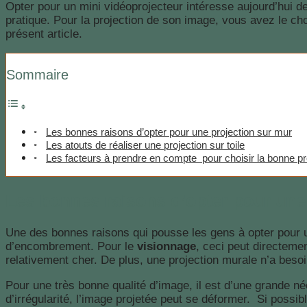
Opter pour un mini vidéoprojecteur intéresse aujourd’hui de 
pratique. Pour la projection de son image, vous avez le choi
présent article.
Sommaire
Les bonnes raisons d’opter pour une projection sur mur
Les atouts de réaliser une projection sur toile
Les facteurs à prendre en compte pour choisir la bonne pr
Les bonnes raisons d’opter pour une
Une des bonnes raisons qui pousse les gens à opter pour 
d’encombrement. Pour le
visionnage
, ceci peut directeme
relativement cher. De plus, une projection murale n’a besoi
Pour une très bonne qualité d’image, il est d’une grande n
d’irrégularité, l’image projetée peut se déformer. Si possib