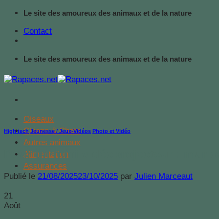
Passer
Le site des amoureux des animaux et de la nature
au
Contact
contenu
Le site des amoureux des animaux et de la nature
Oiseaux
Chiens & Chats
High tech
,
Jeunesse / Jeux-Vidéos
,
Photo et Vidéo
Autres animaux
Pour un mini vidéoprojecteur : mur ou
Alimentation
Assurances
Publié le
21/08/2025
23/10/2025
par
Julien Marceaut
21
Août