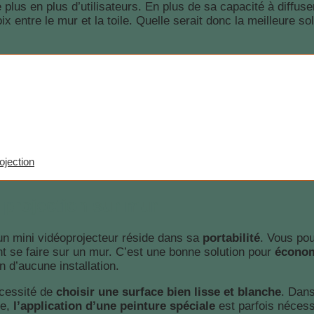
plus en plus d’utilisateurs. En plus de sa capacité à diffuse
x entre le mur et la toile. Quelle serait donc la meilleure so
ojection
 projection sur mur
un mini vidéoprojecteur réside dans sa
portabilité
. Vous po
nt se faire sur un mur. C’est une bonne solution pour
économ
n d’aucune installation.
écessité de
choisir une surface bien lisse et blanche
. Dans
le,
l’application d’une peinture spéciale
est parfois nécess