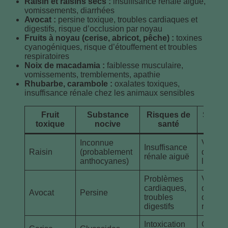
Raisin et raisins secs :
insuffisance rénale aiguë,
vomissements, diarrhées
Avocat :
persine toxique, troubles cardiaques et
digestifs, risque d’occlusion par noyau
Fruits à noyau (cerise, abricot, pêche) :
toxines
cyanogéniques, risque d’étouffement et troubles
respiratoires
Noix de macadamia :
faiblesse musculaire,
vomissements, tremblements, apathie
Rhubarbe, carambole :
oxalates toxiques,
insuffisance rénale chez les animaux sensibles
Fruit
Substance
Risques de
Sympt
toxique
nocive
santé
surv
Inconnue
Vomiss
Insuffisance
Raisin
(probablement
diarrhé
rénale aiguë
anthocyanes)
létharg
Problèmes
Vomiss
cardiaques,
diarrhé
Avocat
Persine
troubles
difficul
digestifs
respira
Intoxication
Convul