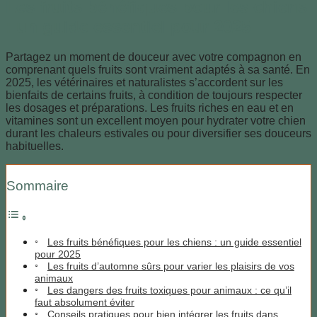
Les fruits bénéfiques pour les chiens
: un guide essentiel pour 2025
Partagez un moment de douceur avec votre compagnon en
comprenant quels fruits sont vraiment adaptés à sa santé. En
2025, les vétérinaires et naturalistes s’accordent sur les
bienfaits de certains fruits, à condition de toujours respecter
les dosages et préparations. Les fruits riches en eau et en
vitamines sont un excellent moyen pour hydrater votre chien
durant les chaleurs estivales ou pour diversifier ses douceurs
habituelles.
Sommaire
Les fruits bénéfiques pour les chiens : un guide essentiel
pour 2025
Les fruits d’automne sûrs pour varier les plaisirs de vos
animaux
Les dangers des fruits toxiques pour animaux : ce qu’il
faut absolument éviter
Conseils pratiques pour bien intégrer les fruits dans