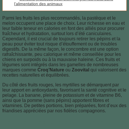
l’alimentation des animaux
Parmi les fruits les plus recommandés, la pastèque et le
melon occupent une place de choix. Leur richesse en eau et
leur faible teneur en calories en font des alliés pour procurer
fraîcheur et hydratation, surtout lors d’été caniculaires.
Cependant, il est crucial de toujours retirer les pépins et la
peau pour éviter tout risque d’étouffement ou de troubles
digestifs. De la même façon, le concombre est une option
rafraîchissante, peu calorique et même conseillée pour les
chiens en surpoids ou à la mauvaise haleine. Ces fruits et
légumes sont intégrés dans les gamelles de nombreuses
marques comme
Croq’Nature
ou
Zoovital
qui valorisent des
recettes naturelles et équilibrées.
Du côté des fruits rouges, les myrtilles se démarquent par
leur apport en antioxydants, favorisant la santé cognitive et le
pelage. La banane, pleine de potassium et de vitamine B6,
ainsi que la pomme (sans pépins) apportent fibres et
vitamines. De petites portions, bien préparées, font d’eux des
friandises appréciées par nos fidèles compagnons.
Liste des fruits autorisés pour le chien et leurs
bienfaits