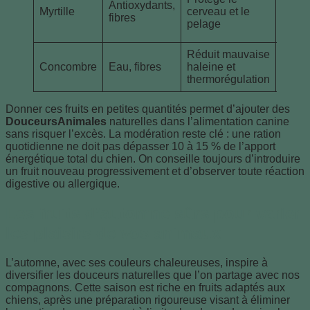
Antioxydants,
dépa
Myrtille
cerveau et le
fibres
quel
pelage
baies
Réduit mauvaise
Donn
Concombre
Eau, fibres
haleine et
petits
thermorégulation
morc
Donner ces fruits en petites quantités permet d’ajouter des
DouceursAnimales
naturelles dans l’alimentation canine
sans risquer l’excès. La modération reste clé : une ration
quotidienne ne doit pas dépasser 10 à 15 % de l’apport
énergétique total du chien. On conseille toujours d’introduire
un fruit nouveau progressivement et d’observer toute réaction
digestive ou allergique.
Les fruits d’automne sûrs pour varier
les plaisirs de vos animaux
L’automne, avec ses couleurs chaleureuses, inspire à
diversifier les douceurs naturelles que l’on partage avec nos
compagnons. Cette saison est riche en fruits adaptés aux
chiens, après une préparation rigoureuse visant à éliminer