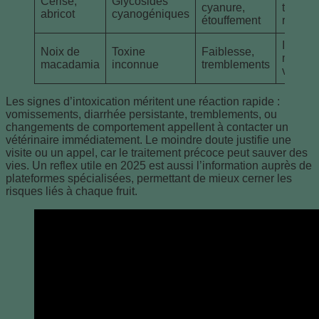
Cerise,
Glycosides
cyanure,
trouble
abricot
cyanogéniques
étouffement
respira
Incapac
Noix de
Toxine
Faiblesse,
marche
macadamia
inconnue
tremblements
vomiss
Les signes d’intoxication méritent une réaction rapide :
vomissements, diarrhée persistante, tremblements, ou
changements de comportement appellent à contacter un
vétérinaire immédiatement. Le moindre doute justifie une
visite ou un appel, car le traitement précoce peut sauver des
vies. Un reflex utile en 2025 est aussi l’information auprès de
plateformes spécialisées, permettant de mieux cerner les
risques liés à chaque fruit.