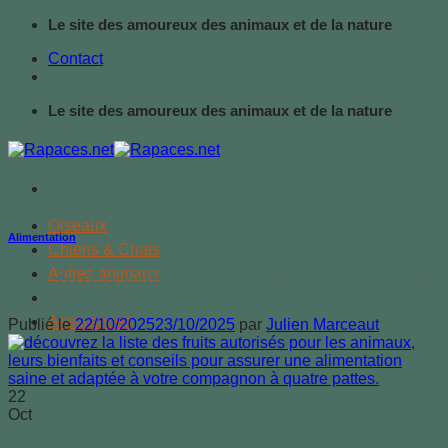
Passer
Le site des amoureux des animaux et de la nature
au
Contact
contenu
Le site des amoureux des animaux et de la nature
Oiseaux
Alimentation
Chiens & Chats
Autres animaux
Les fruits autorisés pour les animaux
Alimentation
Assurances
Publié le
22/10/2025
23/10/2025
par
Julien Marceaut
22
Oct