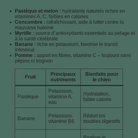
Pastèque et melon :
hydratants naturels riches en
vitamines A, C, faibles en calories
Concombre :
rafraîchissant, aide à lutter contre la
mauvaise haleine
Myrtille :
source d’antioxydants essentiels au pelage et
à la santé cérébrale
Banane :
riche en potassium, favorise le transit
intestinal
Pomme :
apport en fibres, vitamine C – toujours sans
pépins ni trognon
Principaux
Bienfaits pour
Fruit
Préc
nutriments
le chien
Potassium,
Retir
Hydratation,
Pastèque
vitamine A,
pépin
faible calorie
eau
peau
Modér
Potassium,
Réduit les
Banane
en ra
vitamine B6
troubles digestifs
sucre
Ne p
Protège le