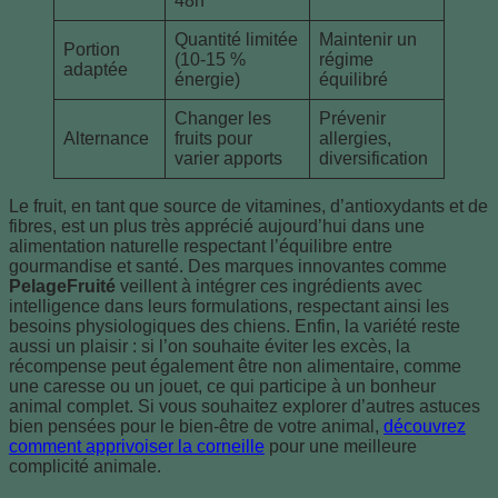
48h
Quantité limitée
Maintenir un
Portion
(10-15 %
régime
adaptée
énergie)
équilibré
Changer les
Prévenir
Alternance
fruits pour
allergies,
varier apports
diversification
Le fruit, en tant que source de vitamines, d’antioxydants et de
fibres, est un plus très apprécié aujourd’hui dans une
alimentation naturelle respectant l’équilibre entre
gourmandise et santé. Des marques innovantes comme
PelageFruité
veillent à intégrer ces ingrédients avec
intelligence dans leurs formulations, respectant ainsi les
besoins physiologiques des chiens. Enfin, la variété reste
aussi un plaisir : si l’on souhaite éviter les excès, la
récompense peut également être non alimentaire, comme
une caresse ou un jouet, ce qui participe à un bonheur
animal complet. Si vous souhaitez explorer d’autres astuces
bien pensées pour le bien-être de votre animal,
découvrez
comment apprivoiser la corneille
pour une meilleure
complicité animale.