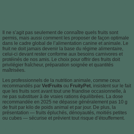
Conseils pratiques pour bien intégrer
les fruits dans l’alimentation des
animaux
Il ne s’agit pas seulement de connaître quels fruits sont
permis, mais aussi comment les proposer de façon optimale
dans le cadre global de l’alimentation canine et animale. Le
fruit ne doit jamais devenir la base du régime alimentaire,
celui-ci devant rester conforme aux besoins carnivores et
protéinés de nos amis. Le choix pour offrir des fruits doit
privilégier fraîcheur, préparation soignée et quantités
maîtrisées.
Les professionnels de la nutrition animale, comme ceux
recommandés par
VetFruits
ou
FruityPet
, insistent sur le fait
que les fruits sont avant tout une friandise occasionnelle, à
ne pas substituer à de vraies rations équilibrées. La dose
recommandée en 2025 ne dépasse généralement pas 10 g
de fruit par kilo de poids animal et par jour. De plus, la
présentation — fruits épluchés, dénoyautés, moitiés petites
ou cubes — sécurise et prévient tout risque d’étouffement.
Bonnes pratiques pour offrir des fruits en toute