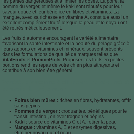
les parties dangereuses et à limiter les doses. La poire, la
pomme du verger, et même le kaki sont réputés pour leur
saveur douce et leur bénéfice en fibres et vitamines. La
mangue, avec sa richesse en vitamine A, constitue aussi un
excellent complément fruité lorsque la peau et le noyau ont
été retirés méticuleusement.
Les fruits d’automne encouragent la variété alimentaire
favorisant la santé intestinale et la beauté du pelage grâce à
leurs apports en vitamines et minéraux, souvent présents
dans les formulations de qualité de marques telles que
VitalFruits
et
PommePoils
. Proposer ces fruits en petites
portions rend les repas de votre chien plus attrayants et
contribue à son bien-être général.
Variétés d’automne à offrir en toute sécurité et
conseils de préparation
Poires bien mûres :
riches en fibres, hydratantes, offrir
sans pépins
Pommes du verger :
croquantes, bénéfiques pour le
transit intestinal, enlever trognon et pépins
Kaki :
source de vitamines C et A, retirer la peau
Mangue :
vitamines A, E et enzymes digestives,
éliminer noyau dur et peau