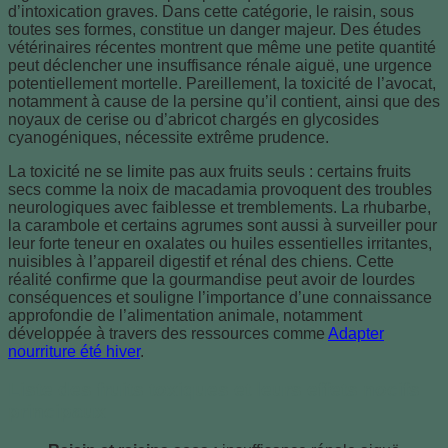
d’intoxication graves. Dans cette catégorie, le raisin, sous
toutes ses formes, constitue un danger majeur. Des études
vétérinaires récentes montrent que même une petite quantité
peut déclencher une insuffisance rénale aiguë, une urgence
potentiellement mortelle. Pareillement, la toxicité de l’avocat,
notamment à cause de la persine qu’il contient, ainsi que des
noyaux de cerise ou d’abricot chargés en glycosides
cyanogéniques, nécessite extrême prudence.
La toxicité ne se limite pas aux fruits seuls : certains fruits
secs comme la noix de macadamia provoquent des troubles
neurologiques avec faiblesse et tremblements. La rhubarbe,
la carambole et certains agrumes sont aussi à surveiller pour
leur forte teneur en oxalates ou huiles essentielles irritantes,
nuisibles à l’appareil digestif et rénal des chiens. Cette
réalité confirme que la gourmandise peut avoir de lourdes
conséquences et souligne l’importance d’une connaissance
approfondie de l’alimentation animale, notamment
développée à travers des ressources comme
Adapter
nourriture été hiver
.
Liste des fruits toxiques et leurs effets nocifs
principaux