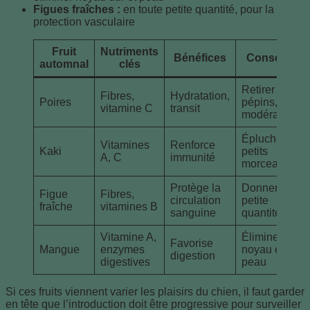
Figues fraîches :
en toute petite quantité, pour la
protection vasculaire
Fruit
Nutriments
Bénéfices
Conseils
automnal
clés
Retirer
Fibres,
Hydratation,
Poires
pépins,
vitamine C
transit
modération
Éplucher,
Vitamines
Renforce
Kaki
petits
A, C
immunité
morceaux
Protège la
Donner en
Figue
Fibres,
circulation
petite
fraîche
vitamines B
sanguine
quantité
Vitamine A,
Éliminer
Favorise
Mangue
enzymes
noyau et
digestion
digestives
peau
Si ces fruits viennent varier les plaisirs du chien, il faut garder
en tête que l’introduction doit être progressive pour surveiller