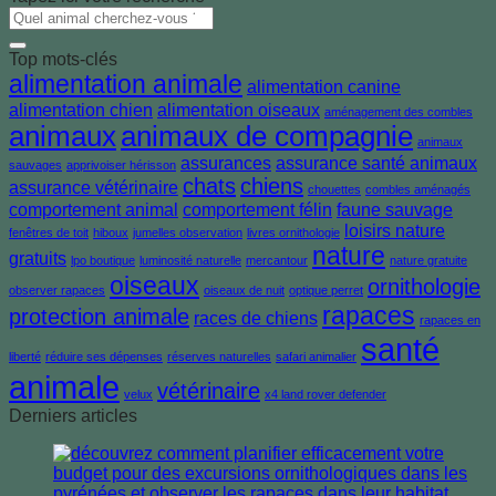
Top mots-clés
alimentation animale
alimentation canine
alimentation chien
alimentation oiseaux
aménagement des combles
animaux
animaux de compagnie
animaux
assurances
assurance santé animaux
sauvages
apprivoiser hérisson
chats
chiens
assurance vétérinaire
chouettes
combles aménagés
comportement animal
comportement félin
faune sauvage
loisirs nature
fenêtres de toit
hiboux
jumelles observation
livres ornithologie
nature
gratuits
lpo boutique
luminosité naturelle
mercantour
nature gratuite
oiseaux
ornithologie
observer rapaces
oiseaux de nuit
optique perret
rapaces
protection animale
races de chiens
rapaces en
santé
liberté
réduire ses dépenses
réserves naturelles
safari animalier
animale
vétérinaire
velux
x4 land rover defender
Derniers articles