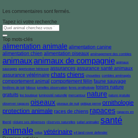
Les commentaires sont fermés.
Tapez ici votre recherche
Top mots-clés
alimentation animale
alimentation canine
alimentation chien
alimentation oiseaux
aménagement des combles
animaux
animaux de compagnie
animaux
assurances
assurance santé animaux
sauvages
apprivoiser hérisson
chats
chiens
assurance vétérinaire
chouettes
combles aménagés
comportement animal
comportement félin
faune sauvage
loisirs nature
fenêtres de toit
hiboux
jumelles observation
livres ornithologie
nature
gratuits
lpo boutique
luminosité naturelle
mercantour
nature gratuite
oiseaux
ornithologie
observer rapaces
oiseaux de nuit
optique perret
rapaces
protection animale
races de chiens
rapaces en
santé
liberté
réduire ses dépenses
réserves naturelles
safari animalier
animale
vétérinaire
velux
x4 land rover defender