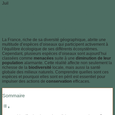
Juil
Identification des espèces d’oiseaux
menacées en France et leur
importance pour la biodiversité
La France, riche de sa diversité géographique, abrite une
multitude d’espèces d’oiseaux qui participent activement à
l’équilibre écologique de ses différents écosystèmes.
Cependant, plusieurs espèces d’oiseaux sont aujourd’hui
classées comme
menacées
suite à une
diminution de leur
population
alarmante. Cette réalité affecte non seulement la
richesse de la
biodiversité
locale, mais aussi la santé
globale des milieux naturels. Comprendre quelles sont ces
espèces et pourquoi elles sont en péril est essentiel pour
impulser des actions de
conservation
efficaces.
Sommaire