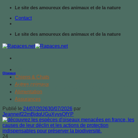
Passer
Le site des amoureux des animaux et de la nature
au
Contact
contenu
Le site des amoureux des animaux et de la nature
Oiseaux
Oiseaux
Chiens & Chats
Autres animaux
Les espèces d’oiseaux menacées en
Alimentation
France
Assurances
Publié le
24/07/2026
30/07/2026
par
Jeanneif22mBjdqUGuXyvsQfYP
24