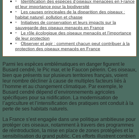
Identification des espèces d’oiseaux menacées en France
et leur importance pour la biodiversité
Les causes principales de la disparition des oiseaux :
habitat naturel, pollution et chasse
Initiatives de conservation et leurs impacts sur la
sauvegarde des oiseaux menacés en France
Le rôle écologique des oiseaux menacés et l’importance
de leur protection
Observer et agir : comment chacun peut contribuer à la
protection des oiseaux menacés en France
Parmi les espèces emblématiques en danger figurent le
Busard cendré, le Pic mar, et le Faucon pèlerin. Ces oiseaux,
bien que présents sur plusieurs territoires français, voient
leur nombre décliner à cause de multiples facteurs liés à
l’homme et au changement climatique. Par exemple, le
Busard cendré dépend d’environnements agricoles
spécifiques pour sa nidification. La modernisation de
l’agriculture et l’intensification des pratiques ont conduit à la
perte de ses habitats naturels.
La France s’est engagée dans une politique ambitieuse pour
protéger ces oiseaux, notamment à travers des programmes
de réintroduction, la mise en place de zones protégées et la
sensibilisation du grand public. Ces efforts illustrent combien