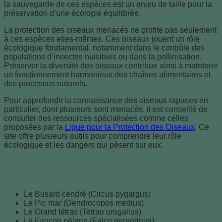
la sauvegarde de ces espèces est un enjeu de taille pour la
préservation d’une écologie équilibrée.
La protection des oiseaux menacés ne profite pas seulement
à ces espèces elles-mêmes. Ces oiseaux jouent un rôle
écologique fondamental, notamment dans le contrôle des
populations d’insectes nuisibles ou dans la pollinisation.
Préserver la diversité des oiseaux contribue ainsi à maintenir
un fonctionnement harmonieux des chaînes alimentaires et
des processus naturels.
Pour approfondir la connaissance des oiseaux rapaces en
particulier, dont plusieurs sont menacés, il est conseillé de
consulter des ressources spécialisées comme celles
proposées par la
Ligue pour la Protection des Oiseaux
. Ce
site offre plusieurs outils pour comprendre leur rôle
écologique et les dangers qui pèsent sur eux.
Liste représentative des espèces d’oiseaux les
plus menacées en France
Le Busard cendré (Circus pygargus)
Le Pic mar (Dendrocopos medius)
Le Grand tétras (Tetrao urogallus)
Le Faucon pèlerin (Falco peregrinus)