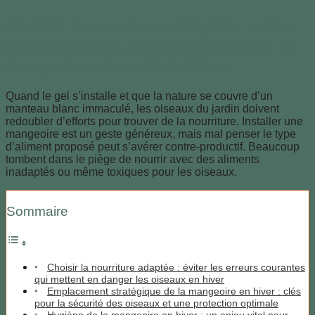
Choisir la nourriture adaptée : éviter
les erreurs courantes qui mettent en
danger les oiseaux en hiver
Quand le gel s’installe et que la nature se couvre d’un
manteau blanc immaculé, les oiseaux du jardin doivent
redoubler d’efforts pour trouver de la nourriture. Installer une
mangeoire est un geste généreux, mais mal penser le type
d’aliment proposé peut s’avérer contre-productif. Beaucoup
tombent dans le piège de nourrir avec des aliments
inadaptés ou même toxiques pour les oiseaux.
Sommaire
Choisir la nourriture adaptée : éviter les erreurs courantes
qui mettent en danger les oiseaux en hiver
Emplacement stratégique de la mangeoire en hiver : clés
pour la sécurité des oiseaux et une protection optimale