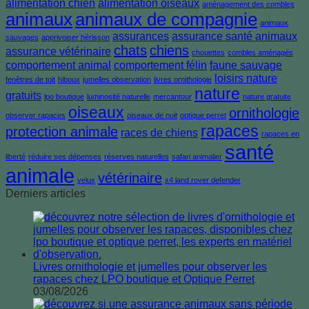
alimentation chien
alimentation oiseaux
aménagement des combles
animaux
animaux de compagnie
animaux
assurances
assurance santé animaux
sauvages
apprivoiser hérisson
chats
chiens
assurance vétérinaire
chouettes
combles aménagés
comportement animal
comportement félin
faune sauvage
loisirs nature
fenêtres de toit
hiboux
jumelles observation
livres ornithologie
nature
gratuits
lpo boutique
luminosité naturelle
mercantour
nature gratuite
oiseaux
ornithologie
observer rapaces
oiseaux de nuit
optique perret
rapaces
protection animale
races de chiens
rapaces en
santé
liberté
réduire ses dépenses
réserves naturelles
safari animalier
animale
vétérinaire
velux
x4 land rover defender
Derniers articles
Livres ornithologie et jumelles pour observer les
rapaces chez LPO boutique et Optique Perret
03/08/2026