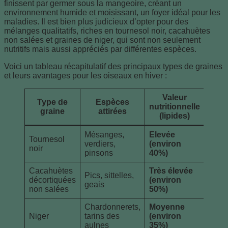
finissent par germer sous la mangeoire, créant un
environnement humide et moisissant, un foyer idéal pour les
maladies. Il est bien plus judicieux d’opter pour des
mélanges qualitatifs, riches en tournesol noir, cacahuètes
non salées et graines de niger, qui sont non seulement
nutritifs mais aussi appréciés par différentes espèces.
Voici un tableau récapitulatif des principaux types de graines
et leurs avantages pour les oiseaux en hiver :
Valeur
Type de
Espèces
nutritionnelle
graine
attirées
(lipides)
Mésanges,
Elevée
Tournesol
verdiers,
(environ
noir
pinsons
40%)
Cacahuètes
Très élevée
Pics, sittelles,
décortiquées
(environ
geais
non salées
50%)
Chardonnerets,
Moyenne
Niger
tarins des
(environ
aulnes
35%)