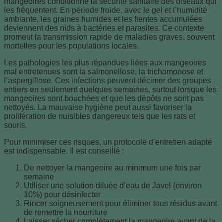
mangeoires conditionne la sécurité sanitaire des oiseaux qui
les fréquentent. En période froide, avec le gel et l’humidité
ambiante, les graines humides et les fientes accumulées
deviennent des nids à bactéries et parasites. Ce contexte
promeut la transmission rapide de maladies graves, souvent
mortelles pour les populations locales.
Les pathologies les plus répandues liées aux mangeoires
mal entretenues sont la salmonellose, la trichomonose et
l’aspergillose. Ces infections peuvent décimer des groupes
entiers en seulement quelques semaines, surtout lorsque les
mangeoires sont bouchées et que les dépôts ne sont pas
nettoyés. La mauvaise hygiène peut aussi favoriser la
prolifération de nuisibles dangereux tels que les rats et
souris.
Pour minimiser ces risques, un protocole d’entretien adapté
est indispensable. Il est conseillé :
De nettoyer la mangeoire au minimum une fois par
semaine
Utiliser une solution diluée d’eau de Javel (environ
10%) pour désinfecter
Rincer soigneusement pour éliminer tous résidus avant
de remettre la nourriture
Laisser sécher complètement la mangeoire avant de la