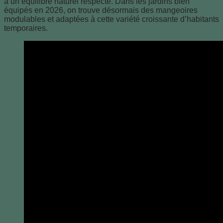
à un équilibre naturel respecté. Dans les jardins bien
équipés en 2026, on trouve désormais des mangeoires
modulables et adaptées à cette variété croissante d’habitants
temporaires.