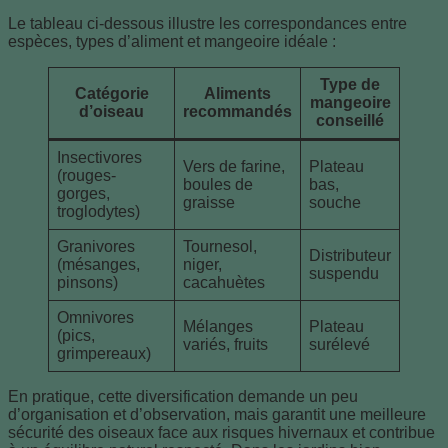
Le tableau ci-dessous illustre les correspondances entre
espèces, types d’aliment et mangeoire idéale :
Type de
Catégorie
Aliments
mangeoire
d’oiseau
recommandés
conseillé
Insectivores
Vers de farine,
Plateau
(rouges-
boules de
bas,
gorges,
graisse
souche
troglodytes)
Granivores
Tournesol,
Distributeur
(mésanges,
niger,
suspendu
pinsons)
cacahuètes
Omnivores
Mélanges
Plateau
(pics,
variés, fruits
surélevé
grimpereaux)
En pratique, cette diversification demande un peu
d’organisation et d’observation, mais garantit une meilleure
sécurité des oiseaux face aux risques hivernaux et contribue