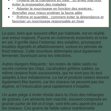
Hygiène de la mangeoire en hiver : un enjeu vital pour
éviter la propagation des maladies
Adapter le nourrissage en fonction des espèces :
diversifier pour mieux protéger la faune ailée
Rythme et quantités : comment éviter la dépendance et
favoriser un nourrissage responsable en hiver
Le pain, bien que souvent offert par habitude, est en réalité
une erreur majeure. Pauvre en nutriments essentiels et riche
en sel, il gonfle dans l’estomac des volatiles, provoquant
troubles digestifs et affaiblissement, surtout en période de
froid intense. Cette nourriture détrempée peut également
fermenter, favorisant ainsi les infections.
Autres dangers fréquents : les restes de table salés ou
sucrés comme les chips, cacahuètes grillées salées, ou
même certains fruits assaisonnés, qui ne sont pas du tout
adaptés à leur métabolisme. Le lait et produits laitiers doivent
également être bannis, car les oiseaux ne peuvent pas les
digérer, et l’intoxication peut rapidement s’installer.
Un autre piège à éviter réside dans le choix des mélanges
de graines. Les aliments bon marché, souvent composés en
grande partie de blé et d’orge, sont très peu appréciés par
les oiseaux. Ces grains de faible valeur nutritionnelle