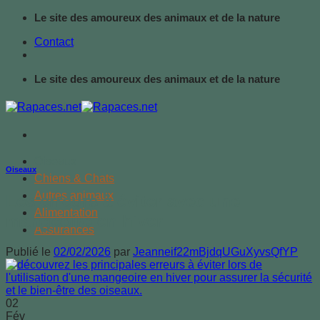
Passer
Le site des amoureux des animaux et de la nature
au
Contact
contenu
Le site des amoureux des animaux et de la nature
Oiseaux
Oiseaux
Chiens & Chats
Autres animaux
Les erreurs à éviter avec une
Alimentation
mangeoire en hiver
Assurances
Publié le
02/02/2026
par
Jeanneif22mBjdqUGuXyvsQfYP
02
Fév