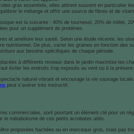
cides gras essentiels, elles attirent souvent en particulier 
quilibrer le mélange et offrir une source de fibres et de vita
ssique est la suivante : 40% de tournesol, 20% de millet, 2
ées pour un supplément de protéines.
aires et améliore leur santé. Selon une étude récente, les 
re nutritionnel. De plus, varier les graines en fonction des
nourriture aux besoins spécifiques de chaque période.
acées à différents niveaux dans le jardin maximise les ch
faut éviter les endroits trop exposés au vent ou à la présen
spectacle naturel vibrant et encourage la vie sauvage locale.
ins
peut s’avérer très instructif.
sont un plus dans la nourriture des 
res commerciales, sont pourtant un élément clé pour un rég
ur le métabolisme de ces petits acrobates ailés.
être proposées hachées ou en morceaux gros, mais pas trop