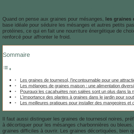
Les graines de tournesol, l’incontou
Quand on pense aux graines pour mésanges,
les graines 
base idéale pour séduire les mésanges et autres petits pa
protéines, ce qui en fait une nourriture énergétique de cho
renforcé pour affronter le froid.
Sommaire
Les graines de tournesol, l’incontournable pour une attra
Les mélanges de graines maison : une alimentation divers
Pourquoi les cacahuètes non salées sont un plus dans la 
L’importance des plantes à graines dans le jardin pour so
Les meilleures pratiques pour installer des mangeoires et 
Il faut aussi distinguer les graines de tournesol noires, pr
à décortiquer pour les mésanges charbonnières ou bleues. La
graines difficiles à ouvrir. Les graines décortiquées, bien 