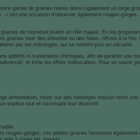
eoire garnie de graines noires attire rapidement un large g
s : c’est une occasion d’observer également rouges-gorges, p
 graines de tournesol jouent un rôle majeur. En les proposant,
 les graines near des arbustes ou des haies, offrant à la fois
oires par les mésanges, qui se sentent plus en sécurité.
sans additifs ni traitements chimiques, afin de garantir une n
diversité, et évite les effets indésirables. Pour en savoir pl
e alimentation diversifiée pour mésa
sange alimentation, miser sur des mélanges maison reste une 
e espèce tout en favorisant leur diversité.
rnable.
es rouges-gorges, ces petites graines favorisent également d
i aide à varier les apports.