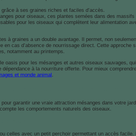
 grâce à ses graines riches et faciles d’accès.
langes pour oiseaux, ces plantes semées dans des massifs at
nsables pour les oiseaux qui complètent leur alimentation a
es à graines a un double avantage. Il permet, non seulement,
e en cas d’absence de nourrissage direct. Cette approche s’i
ges, notamment au printemps.
able oasis pour les mésanges et autres oiseaux sauvages, q
 dépendance à la nourriture offerte. Pour mieux comprendre l
mages et monde animal
.
ler des mangeoires et optimiser l’attr
s pour garantir une vraie attraction mésanges dans votre jard
en compte les comportements naturels des oiseaux.
 d’oiseau
celles avec un petit perchoir permettant un accès facile. E