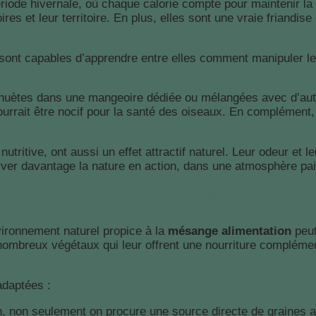
période hivernale, où chaque calorie compte pour maintenir la
res et leur territoire. En plus, elles sont une vraie friandis
nt capables d’apprendre entre elles comment manipuler les
uètes dans une mangeoire dédiée ou mélangées avec d’autres 
pourrait être nocif pour la santé des oiseaux. En complément,
utritive, ont aussi un effet attractif naturel. Leur odeur et 
erver davantage la nature en action, dans une atmosphère pai
ans le jardin pour soutenir les mésan
ironnement naturel propice à la
mésange alimentation
peut
ombreux végétaux qui leur offrent une nourriture complémenta
adaptées :
in, non seulement on procure une source directe de graines