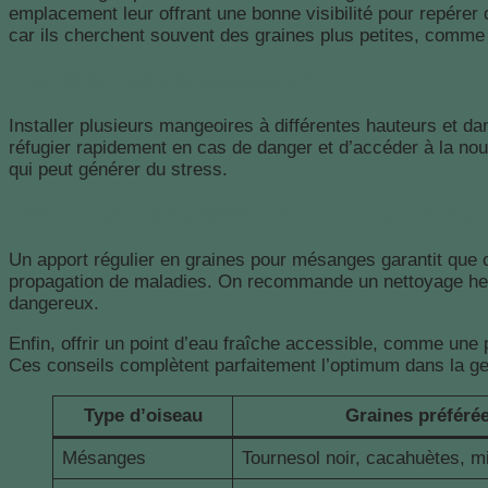
emplacement leur offrant une bonne visibilité pour repérer
car ils cherchent souvent des graines plus petites, comme c
Diversifier les emplacements
Installer plusieurs mangeoires à différentes hauteurs et 
réfugier rapidement en cas de danger et d’accéder à la nour
qui peut générer du stress.
Assurer une disponibilité et une propreté con
Un apport régulier en graines pour mésanges garantit que c
propagation de maladies. On recommande un nettoyage heb
dangereux.
Enfin, offrir un point d’eau fraîche accessible, comme une
Ces conseils complètent parfaitement l’optimum dans la ges
Type d’oiseau
Graines préféré
Mésanges
Tournesol noir, cacahuètes, mi