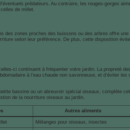
 d’éventuels prédateurs. Au contraire, les rouges-gorges aime
elles de millet.
dans des zones proches des buissons ou des arbres offre une
riture selon leur préférence. De plus, cette disposition évit
stantes
elles-ci continuent à fréquenter votre jardin. La propreté d
domadaire à l’eau chaude non savonneuse, et d’éviter les 
 petite bassine ou un abreuvoir spécial oiseaux, complète cet
tion de la nourriture oiseaux au jardin.
es
Autres aliments
llet
Mélanges pour oiseaux, insectes