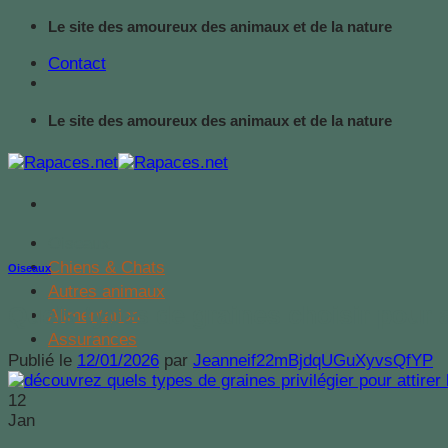
Passer
Le site des amoureux des animaux et de la nature
au
Contact
contenu
Le site des amoureux des animaux et de la nature
Oiseaux
Chiens & Chats
Oiseaux
Autres animaux
Quels types de graines choisir pour 
Alimentation
Assurances
Publié le
12/01/2026
par
Jeanneif22mBjdqUGuXyvsQfYP
12
Jan