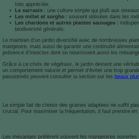
très appréciée.
Le sarrasin
: une culture simple qui plaît aux oiseaux
Les millet et sorgho
: souvent utilisées dans les mé
Les chardons et autres plantes sauvages
: indispe
biodiversité générale.
Le maintien d’un jardin diversifié avec de nombreuses plant
mangeoire, mais aussi de garantir une continuité alimentair
présence d’insectes dont se nourrissent aussi les mésan
Grâce à ce choix de végétaux, le jardin devient une vérit
un comportement naturel et permet d’éviter une trop grande
passionnés peuvent consulter la section sur les
beaux plu
Les meilleures pratiques pour instal
Le simple fait de choisir des graines adaptées ne suffit pa
crucial. Pour maximiser la fréquentation, il faut prendre 
Choisir la bonne mangeoire pour chaque type
Les mésanges préfèrent souvent les mangeoires ouvertes ou 