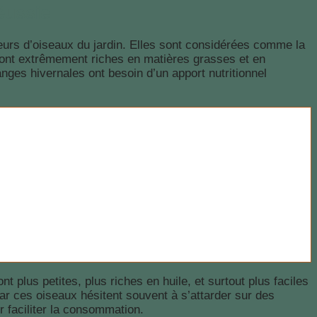
éussie
urs d’oiseaux du jardin. Elles sont considérées comme la
sont extrêmement riches en matières grasses et en
nges hivernales ont besoin d’un apport nutritionnel
t plus petites, plus riches en huile, et surtout plus faciles
car ces oiseaux hésitent souvent à s’attarder sur des
r faciliter la consommation.