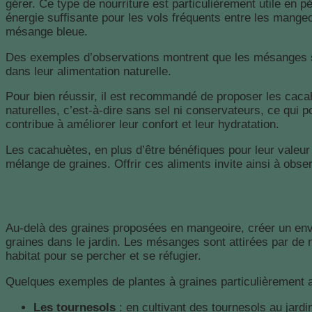
gérer. Ce type de nourriture est particulièrement utile en 
énergie suffisante pour les vols fréquents entre les mangeoi
mésange bleue.
Des exemples d’observations montrent que les mésanges so
dans leur alimentation naturelle.
Pour bien réussir, il est recommandé de proposer les cacah
naturelles, c’est-à-dire sans sel ni conservateurs, ce qui 
contribue à améliorer leur confort et leur hydratation.
Les cacahuètes, en plus d’être bénéfiques pour leur valeur n
mélange de graines. Offrir ces aliments invite ainsi à obs
L’importance des plantes à graines d
Au-delà des graines proposées en mangeoire, créer un env
graines dans le jardin. Les mésanges sont attirées par de n
habitat pour se percher et se réfugier.
Quelques exemples de plantes à graines particulièrement 
Les tournesols
: en cultivant des tournesols au jard