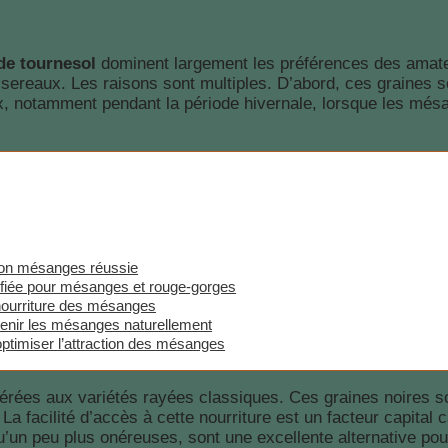
rnable pour une attraction mésanges r
de tournesol
dominent largement les préférences des amate
ssereaux. Les raisons sont multiples. D’abord, ces graines 
ix, notamment pendant la période hivernale, lorsque les mésa
ction mésanges réussie
ifiée pour mésanges et rouge-gorges
nourriture des mésanges
utenir les mésanges naturellement
optimiser l’attraction des mésanges
éférées aux variétés rayées classiques. Ces graines noires son
 facilité d’accès à cette nourriture est un facteur capital 
qu’un peu plus onéreuses, sont une excellente alternative pou