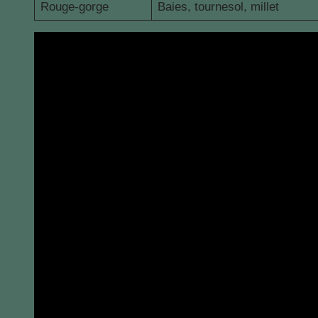
Rouge-gorge
Baies, tournesol, millet