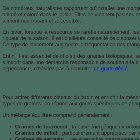
De nombreux naturalistes rapportent qu’installer une mang
animé et coloré dans le jardin. Elles ne viennent pas seule
aliment nourrissant et accessible.
En hiver, lorsque la ressource se raréfie naturellement, les
rigueur de la saison. Il est d’ailleurs conseillé de disposer
Ce type de placement augmente la fréquentation des mange
Enfin, il est essentiel de choisir des graines biologiques, 
s’inscrit dans une démarche responsable de soutien à la bio
dépendance, n’hésitez pas à consulter
ce guide dédié
.
Les mélanges de graines maison : un
Pour attirer différents oiseaux du jardin et enrichir la mé
types de graines, on répond aux goûts spécifiques de chaqu
Un mélange équilibré comprend généralement :
Graines de tournesol
: la base énergétique incontou
Graines de millet
: particulièrement appréciées par l
Graines de sarrasin
: une alternative nourrissante qu