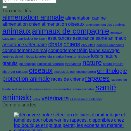
Top mots-clés
alimentation animale
alimentation canine
alimentation chien
alimentation oiseaux
aménagement des combles
animaux
animaux de compagnie
animaux
assurances
assurance santé animaux
sauvages
apprivoiser hérisson
chats
chiens
assurance vétérinaire
chouettes
combles aménagés
comportement animal
comportement félin
faune sauvage
loisirs nature
fenêtres de toit
hiboux
jumelles observation
livres ornithologie
nature
gratuits
lpo boutique
luminosité naturelle
mercantour
nature gratuite
oiseaux
ornithologie
observer rapaces
oiseaux de nuit
optique perret
rapaces
protection animale
races de chiens
rapaces en
santé
liberté
réduire ses dépenses
réserves naturelles
safari animalier
animale
vétérinaire
velux
x4 land rover defender
Derniers articles