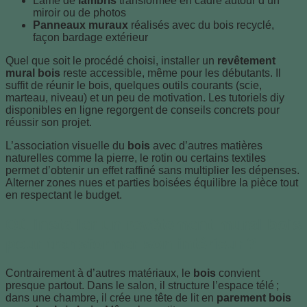
Lame de
lambris
transformée en cadre autour d’un
miroir ou de photos
Panneaux muraux
réalisés avec du bois recyclé,
façon bardage extérieur
Quel que soit le procédé choisi, installer un
revêtement
mural bois
reste accessible, même pour les débutants. Il
suffit de réunir le bois, quelques outils courants (scie,
marteau, niveau) et un peu de motivation. Les tutoriels diy
disponibles en ligne regorgent de conseils concrets pour
réussir son projet.
L’association visuelle du
bois
avec d’autres matières
naturelles comme la pierre, le rotin ou certains textiles
permet d’obtenir un effet raffiné sans multiplier les dépenses.
Alterner zones nues et parties boisées équilibre la pièce tout
en respectant le budget.
Où installer un revêtement mural bois
pour transformer son intérieur ?
Contrairement à d’autres matériaux, le
bois
convient
presque partout. Dans le salon, il structure l’espace télé ;
dans une chambre, il crée une tête de lit en
parement bois