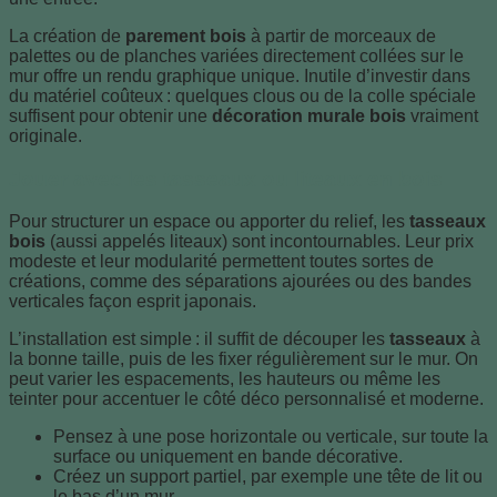
La création de
parement bois
à partir de morceaux de
palettes ou de planches variées directement collées sur le
mur offre un rendu graphique unique. Inutile d’investir dans
du matériel coûteux : quelques clous ou de la colle spéciale
suffisent pour obtenir une
décoration murale bois
vraiment
originale.
Jouer avec les tasseaux ou liteaux en bois
Pour structurer un espace ou apporter du relief, les
tasseaux
bois
(aussi appelés liteaux) sont incontournables. Leur prix
modeste et leur modularité permettent toutes sortes de
créations, comme des séparations ajourées ou des bandes
verticales façon esprit japonais.
L’installation est simple : il suffit de découper les
tasseaux
à
la bonne taille, puis de les fixer régulièrement sur le mur. On
peut varier les espacements, les hauteurs ou même les
teinter pour accentuer le côté déco personnalisé et moderne.
Pensez à une pose horizontale ou verticale, sur toute la
surface ou uniquement en bande décorative.
Créez un support partiel, par exemple une tête de lit ou
le bas d’un mur.