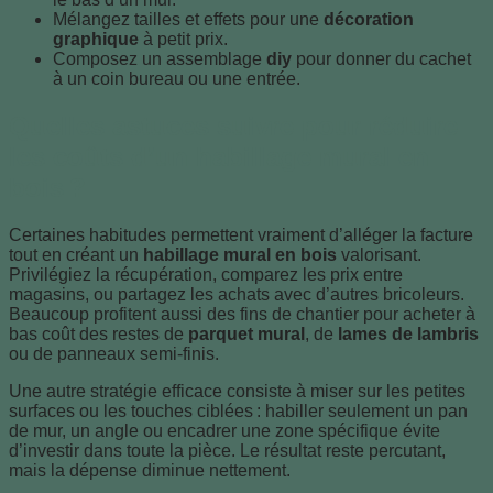
Mélangez tailles et effets pour une
décoration
graphique
à petit prix.
Composez un assemblage
diy
pour donner du cachet
à un coin bureau ou une entrée.
Quelles astuces suivre pour réduire
les coûts d’un habillage mural en
bois ?
Certaines habitudes permettent vraiment d’alléger la facture
tout en créant un
habillage mural en bois
valorisant.
Privilégiez la récupération, comparez les prix entre
magasins, ou partagez les achats avec d’autres bricoleurs.
Beaucoup profitent aussi des fins de chantier pour acheter à
bas coût des restes de
parquet mural
, de
lames de lambris
ou de panneaux semi-finis.
Une autre stratégie efficace consiste à miser sur les petites
surfaces ou les touches ciblées : habiller seulement un pan
de mur, un angle ou encadrer une zone spécifique évite
d’investir dans toute la pièce. Le résultat reste percutant,
mais la dépense diminue nettement.