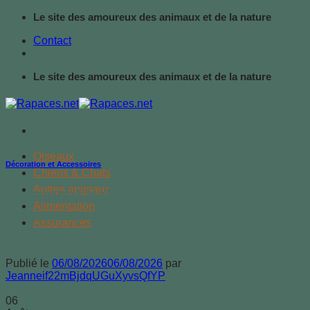
Passer
Le site des amoureux des animaux et de la nature
au
Contact
contenu
Le site des amoureux des animaux et de la nature
Oiseaux
Décoration et Accessoires
Chiens & Chats
Autres animaux
Comment habiller les murs de sa
Alimentation
maison avec du bois à moindre
Assurances
coût ?
Publié le
06/08/2026
06/08/2026
par
Jeanneif22mBjdqUGuXyvsQfYP
06