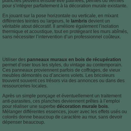
planches peuvent ensuite être patinées, peintes ou vernies
pour s’intégrer parfaitement à la décoration murale existante.
En jouant sur la pose horizontale ou verticale, en mixant
différentes teintes ou largeurs, le
lambris
devient un
véritable atout décoratif. Il améliore également l’isolation
thermique et acoustique, tout en protégeant les murs abîmés,
sans nécessiter l’intervention d’un professionnel coûteux.
Les panneaux muraux en bois de récupération
Utiliser des
panneaux muraux en bois de récupération
permet d’oser tous les styles, du vintage au contemporain.
Ces panneaux proviennent parfois de coffrages, de vieux
meubles démontés ou d’anciens volets. Les bricoleurs
trouvent souvent ces trésors via des annonces ou dans des
ressourceries locales.
Après un simple ponçage et éventuellement un traitement
anti-parasites, ces planches deviennent prêtes à l’emploi
pour réaliser une superbe
décoration murale bois
.
Mélanger différentes essences, jouer avec les effets usés ou
colorés donne beaucoup de caractère au mur, sans devoir
dépenser beaucoup.