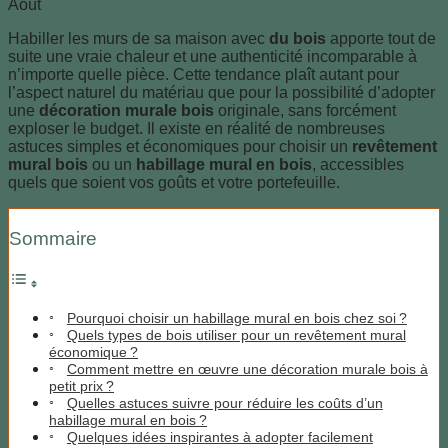
Août
Habiller les murs de sa maison avec
du bois
apporte tout de
suite une vraie chaleur et une authenticité incomparable à
n’importe quelle pièce. Cette tendance plaît autant pour
l’aspect naturel du matériau que pour la possibilité d’adopter
une
décoration murale bois
originale, sans forcément
exploser le budget. Il existe en réalité de nombreuses
astuces simples et économiques pour choisir un
revêtement
mural bois
ou un
habillage mural en bois
, accessibles
quels que soient vos goûts et votre portefeuille.
Sommaire
Pourquoi choisir un habillage mural en bois chez soi ?
Quels types de bois utiliser pour un revêtement mural
économique ?
Comment mettre en œuvre une décoration murale bois à
petit prix ?
Quelles astuces suivre pour réduire les coûts d’un
habillage mural en bois ?
Quelques idées inspirantes à adopter facilement