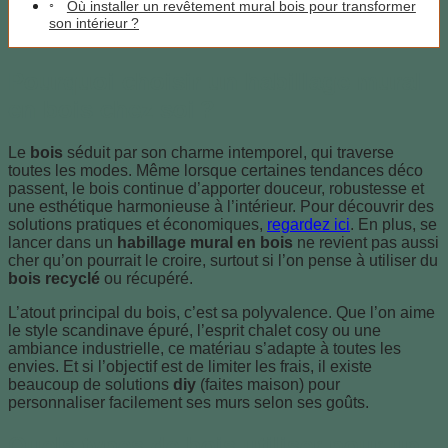
Où installer un revêtement mural bois pour transformer
son intérieur ?
Pourquoi choisir un habillage mural
en bois chez soi ?
Le
bois
séduit par son charme intemporel, qui traverse
toutes les modes. Même lorsque certaines tendances déco
passent, le bois continue d’apporter douceur, robustesse et
une esthétique harmonieuse à l’intérieur. Pour découvrir des
solutions pratiques et économiques,
regardez ici
. En plus, se
lancer dans un
habillage mural en bois
ne revient pas aussi
cher qu’on pourrait le croire, surtout si l’on pense à utiliser du
bois recyclé
ou récupéré.
L’atout principal du bois, c’est sa polyvalence. Que l’on aime
le style scandinave épuré, l’esprit chalet cosy ou une
ambiance industrielle, ce matériau s’adapte à toutes les
envies. Et si l’objectif est de limiter les frais, il existe
beaucoup de solutions
diy
(faites maison) pour
personnaliser facilement ses murs selon ses goûts.
Quels types de bois utiliser pour un