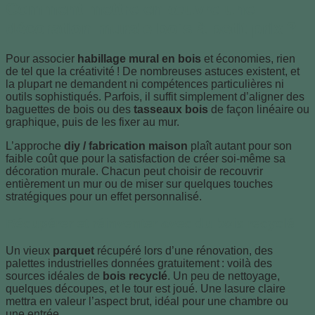
Comment mettre en œuvre une
décoration murale bois à petit prix ?
Pour associer
habillage mural en bois
et économies, rien
de tel que la créativité ! De nombreuses astuces existent, et
la plupart ne demandent ni compétences particulières ni
outils sophistiqués. Parfois, il suffit simplement d’aligner des
baguettes de bois ou des
tasseaux bois
de façon linéaire ou
graphique, puis de les fixer au mur.
L’approche
diy / fabrication maison
plaît autant pour son
faible coût que pour la satisfaction de créer soi-même sa
décoration murale. Chacun peut choisir de recouvrir
entièrement un mur ou de miser sur quelques touches
stratégiques pour un effet personnalisé.
Récupérer et réinventer avec du bois recyclé
Un vieux
parquet
récupéré lors d’une rénovation, des
palettes industrielles données gratuitement : voilà des
sources idéales de
bois recyclé
. Un peu de nettoyage,
quelques découpes, et le tour est joué. Une lasure claire
mettra en valeur l’aspect brut, idéal pour une chambre ou
une entrée.