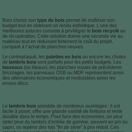
revêtement mural économique ?
Bien choisir son
type de bois
permet de maîtriser son
budget tout en obtenant un rendu esthétique. L’une des
meilleures astuces consiste à privilégier le
bois recyclé
ou
de récupération. Cette solution donne une seconde vie au
matériau tout en réduisant fortement le coût du projet,
comparé à l’achat de planches neuves.
Le contreplaqué, les
palettes en bois
ou encore les chutes
de
lambris bois
sont parfaits pour les petits budgets. Les
tasseaux
(ou liteaux), les planches issues de précédents
bricolages, les panneaux OSB ou MDF représentent aussi
des alternatives économiques et modulables selon les
envies déco.
Le lambris bois en version économique
Le
lambris bois
possède de nombreux avantages : il est
facile à poser, offre une grande variété de finitions et reste
durable dans le temps. Pour faire des économies, on peut
opter pour du lambris d’entrée de gamme, souvent en pin ou
sapin, ou repérer des lots “fin de série” à prix réduit. Ces