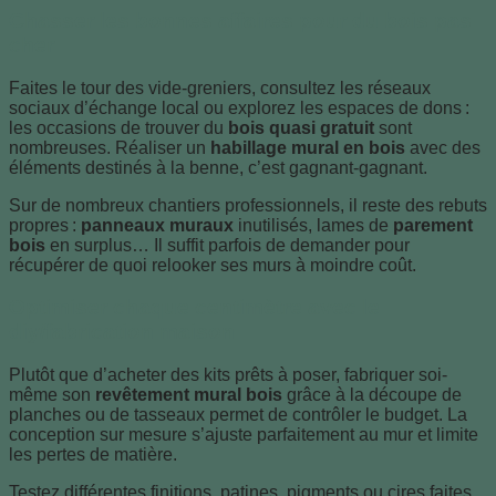
Chasser les bonnes affaires pour du bois pas
cher
Faites le tour des vide-greniers, consultez les réseaux
sociaux d’échange local ou explorez les espaces de dons :
les occasions de trouver du
bois quasi gratuit
sont
nombreuses. Réaliser un
habillage mural en bois
avec des
éléments destinés à la benne, c’est gagnant-gagnant.
Sur de nombreux chantiers professionnels, il reste des rebuts
propres :
panneaux muraux
inutilisés, lames de
parement
bois
en surplus… Il suffit parfois de demander pour
récupérer de quoi relooker ses murs à moindre coût.
Optimiser chaque centimètre avec le
diy/fabrication maison
Plutôt que d’acheter des kits prêts à poser, fabriquer soi-
même son
revêtement mural bois
grâce à la découpe de
planches ou de tasseaux permet de contrôler le budget. La
conception sur mesure s’ajuste parfaitement au mur et limite
les pertes de matière.
Testez différentes finitions, patines, pigments ou cires faites