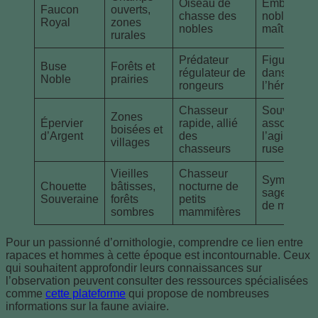
Oiseau de
Emblème 
Faucon
ouverts,
chasse des
noblesse e
Royal
zones
nobles
maîtrise
rurales
Prédateur
Figurait
Buse
Forêts et
régulateur de
dans
Noble
prairies
rongeurs
l’héraldiqu
Chasseur
Souvent
Zones
Épervier
rapide, allié
associé à
boisées et
d’Argent
des
l’agilité et
villages
chasseurs
ruse
Vieilles
Chasseur
Symbole d
Chouette
bâtisses,
nocturne de
sagesse et
Souveraine
forêts
petits
de mystère
sombres
mammifères
Pour un passionné d’ornithologie, comprendre ce lien entre
rapaces et hommes à cette époque est incontournable. Ceux
qui souhaitent approfondir leurs connaissances sur
l’observation peuvent consulter des ressources spécialisées
comme
cette plateforme
qui propose de nombreuses
informations sur la faune aviaire.