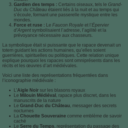
Gardien des temps :
Certains oiseaux, tels le
Grand-
Duc du Château
étaient liés à la nuit et au temps qui
s’écoule, formant une passerelle mystique entre les
mondes.
Force et ruse :
Le
Faucon Royale
et l’
Épervier
d’Argent
symbolisaient l’adresse, l’agilité et la
prévoyance nécessaire aux chasseurs.
La symbolique était si puissante que le rapace devenait un
totem guidant les actions humaines, qu’elles soient
guerrières, spirituelles ou politiques. Cette relation unique
explique pourquoi les rapaces sont omniprésents dans les
récits et les œuvres d’art médiévales.
Voici une liste des représentations fréquentées dans
l’iconographie médiévale :
L’
Aigle Noir
sur les blasons royaux
Le
Milouin Médiéval
, rapace plus discret, dans les
manuscrits de la nature
Le
Grand-Duc du Château
, messager des secrets
nocturnes
La
Chouette Souveraine
comme emblème de savoir
caché
Le
Serre du Temps
, représentation du passage des