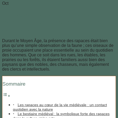
Oct
Les rapaces au cœur de la vie
médiévale : un contact quotidien
avec la nature
Durant le Moyen Âge, la présence des rapaces était bien
plus qu’une simple observation de la faune ; ces oiseaux de
proie occupaient une place essentielle au sein du quotidien
des hommes. Que ce soit dans les rues, les étables, les
prairies ou les forêts, ils étaient familiers aussi bien des
paysans que des nobles, des chasseurs, mais également
des clercs et intellectuels.
Sommaire
Les rapaces au cœur de la vie médiévale : un contact
quotidien avec la nature
Le bestiaire médiéval : la symbolique forte des rapaces