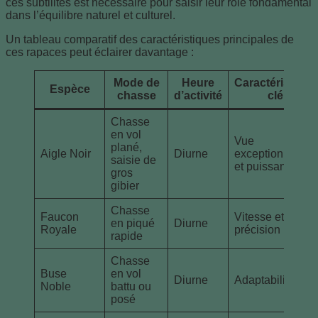
ces subtilités est nécessaire pour saisir leur rôle fondamental
dans l’équilibre naturel et culturel.
Un tableau comparatif des caractéristiques principales de
ces rapaces peut éclairer davantage :
Mode de
Heure
Caractéristique
Espèce
chasse
d’activité
clé
Chasse
en vol
Vue
plané,
Aigle Noir
Diurne
exceptionnelle
saisie de
et puissance
gros
gibier
Chasse
Faucon
Vitesse et
en piqué
Diurne
Royale
précision
rapide
Chasse
Buse
en vol
Diurne
Adaptabilité
Noble
battu ou
posé