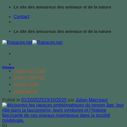
Passer
Le site des amoureux des animaux et de la nature
au
Contact
contenu
Le site des amoureux des animaux et de la nature
Oiseaux
Oiseaux
Chiens & Chats
Autres animaux
Les rapaces emblématiques du
Alimentation
Moyen Âge
Assurances
Publié le
01/10/2025
23/10/2025
par
Julien Marceaut
01