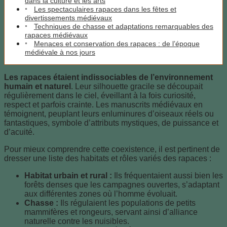
dans la culture et les arts
Les spectaculaires rapaces dans les fêtes et
divertissements médiévaux
Techniques de chasse et adaptations remarquables des
rapaces médiévaux
Menaces et conservation des rapaces : de l’époque
médiévale à nos jours
Les rapaces étaient indissociables de l’environnement
humain et naturel
. Leur silhouette gracile se découpait
régulièrement dans le ciel, éveillant à la fois curiosité,
respect et parfois crainte. Les manuscrits médiévaux en
témoignent, peuplant leurs enluminures d’oiseaux réels ou
fantastiques, symbole d’attributs mystiques, de puissance et
d’acuité.
Pour mieux comprendre cette coexistence, il est pertinent de
dresser une liste des habitats et rôles variés des rapaces :
Habitat urbain et rural :
Ils fréquentaient aussi bien les
forêts denses que les campagnes ouvertes, s’adaptant
aux différentes zones où l’homme évoluait.
Chasse :
Ils régulaient les populations de petits
mammifères et rongeurs, servant ainsi d’alliance
naturelle contre les nuisibles.