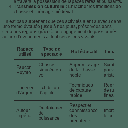
à travers la possession de rapaces rares et puissants.
Transmission culturelle :
Enraciner les traditions de
chasse et l’héritage médiéval.
Il n’est pas surprenant que ces activités aient survécu dans
une forme évoluée jusqu’à nos jours, préservées dans
certaines régions grâce à un engagement de passionnés
autour d’événements actualisés et très vivants.
Rapace
Type de
But éducatif
Impact soc
utilisé
spectacle
Chasse
Apprentissage
Symbole de
Faucon
simulée en
de la chasse
pouvoir
Royale
vol
noble
aristocratiq
Techniques
Représenta
Épervier
Exhibition
de capture
de ruse et d
d’Argent
d’agilité
rapide
finesse
Respect et
Déploiement
Autour
connaissance
Impression 
de
Impérial
des
le public
puissance
prédateurs