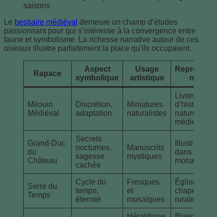
saisons
Le
bestiaire médiéval
demeure un champ d’études
passionnant pour qui s’intéresse à la convergence entre
faune et symbolisme. La richesse narrative autour de ces
oiseaux illustre parfaitement la place qu’ils occupaient.
Aspect
Usage
Représenta
Rapace
symbolique
artistique
notable
Livres
Milouin
Discrétion,
Miniatures
d’histoires
Médiéval
adaptation
naturalistes
naturelles
médiévales
Secrets
Grand-Duc
Illustrations
nocturnes,
Manuscrits
du
dans les
sagesse
mystiques
Château
monastères
cachée
Cycle du
Fresques
Églises et
Serre du
temps,
et
chapelles
Temps
éternité
mosaïques
rurales
Héraldique
Blasons de