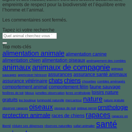
empreints de respect pour la biodiversité et l’équilibre entre
l’homme et l’animal.
Les commentaires sont fermés.
Tapez ici votre recherche
Top mots-clés
alimentation animale
alimentation canine
alimentation chien
alimentation oiseaux
aménagement des combles
animaux
animaux de compagnie
animaux
assurances
assurance santé animaux
sauvages
apprivoiser hérisson
chats
chiens
assurance vétérinaire
chouettes
combles aménagés
comportement animal
comportement félin
faune sauvage
loisirs nature
fenêtres de toit
hiboux
jumelles observation
livres ornithologie
nature
gratuits
lpo boutique
luminosité naturelle
mercantour
nature gratuite
oiseaux
ornithologie
observer rapaces
oiseaux de nuit
optique perret
rapaces
protection animale
races de chiens
rapaces en
santé
liberté
réduire ses dépenses
réserves naturelles
safari animalier