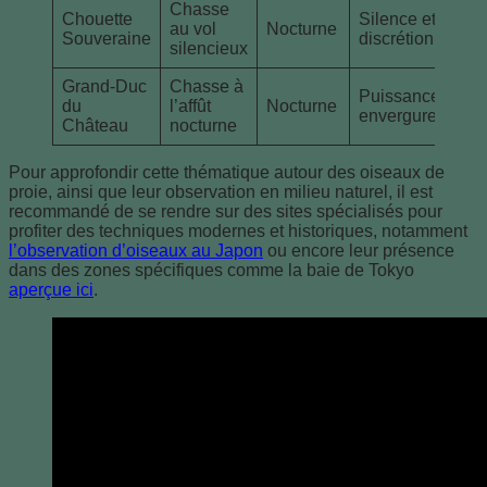
Chasse
Chouette
Silence et
au vol
Nocturne
Souveraine
discrétion
silencieux
Grand-Duc
Chasse à
Puissance et
du
l’affût
Nocturne
envergure
Château
nocturne
Pour approfondir cette thématique autour des oiseaux de
proie, ainsi que leur observation en milieu naturel, il est
recommandé de se rendre sur des sites spécialisés pour
profiter des techniques modernes et historiques, notamment
l’observation d’oiseaux au Japon
ou encore leur présence
dans des zones spécifiques comme la baie de Tokyo
aperçue ici
.