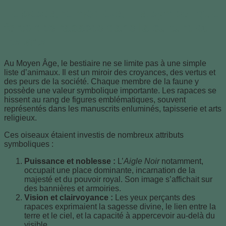
Le bestiaire médiéval : la symbolique
forte des rapaces dans la culture et
les arts
Au Moyen Âge, le bestiaire ne se limite pas à une simple
liste d’animaux. Il est un miroir des croyances, des vertus et
des peurs de la société. Chaque membre de la faune y
possède une valeur symbolique importante. Les rapaces se
hissent au rang de figures emblématiques, souvent
représentés dans les manuscrits enluminés, tapisserie et arts
religieux.
Ces oiseaux étaient investis de nombreux attributs
symboliques :
Puissance et noblesse :
L’
Aigle Noir
notamment,
occupait une place dominante, incarnation de la
majesté et du pouvoir royal. Son image s’affichait sur
des bannières et armoiries.
Vision et clairvoyance :
Les yeux perçants des
rapaces exprimaient la sagesse divine, le lien entre la
terre et le ciel, et la capacité à appercevoir au-delà du
visible.