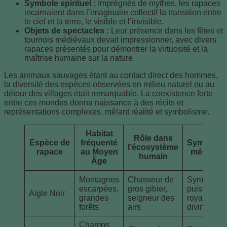
Symbole spirituel :
Imprégnés de mythes, les rapaces
incarnaient dans l’imaginaire collectif la transition entre
le ciel et la terre, le visible et l’invisible.
Objets de spectacles :
Leur présence dans les fêtes et
tournois médiévaux devait impressionner, avec divers
rapaces présentés pour démontrer la virtuosité et la
maîtrise humaine sur la nature.
Les animaux sauvages étant au contact direct des hommes,
la diversité des espèces observées en milieu naturel ou au
détour des villages était remarquable. La coexistence forte
entre ces mondes donna naissance à des récits et
représentations complexes, mêlant réalité et symbolisme.
Habitat
Rôle dans
Espèce de
fréquenté
Symboliq
l’écosystème
rapace
au Moyen
médiéval
humain
Âge
Montagnes
Chasseur de
Symbole d
escarpées,
gros gibier,
puissance
Aigle Noir
grandes
seigneur des
royale et
forêts
airs
divine
Champs