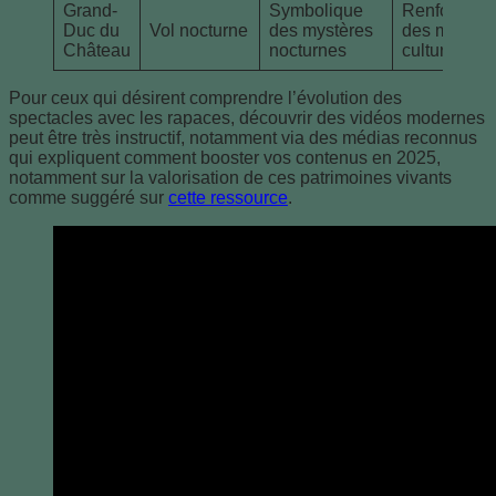
Grand-
Symbolique
Renforceme
Duc du
Vol nocturne
des mystères
des mythes
Château
nocturnes
culturels
Pour ceux qui désirent comprendre l’évolution des
spectacles avec les rapaces, découvrir des vidéos modernes
peut être très instructif, notamment via des médias reconnus
qui expliquent comment booster vos contenus en 2025,
notamment sur la valorisation de ces patrimoines vivants
comme suggéré sur
cette ressource
.