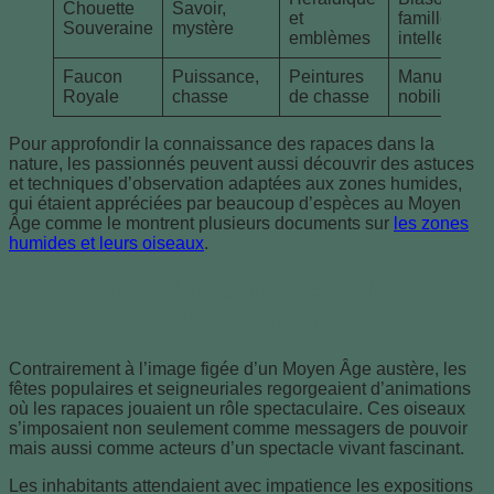
Chouette
Savoir,
et
familles
Souveraine
mystère
emblèmes
intellectuell
Faucon
Puissance,
Peintures
Manuscrits
Royale
chasse
de chasse
nobiliaires
Pour approfondir la connaissance des rapaces dans la
nature, les passionnés peuvent aussi découvrir des astuces
et techniques d’observation adaptées aux zones humides,
qui étaient appréciées par beaucoup d’espèces au Moyen
Âge comme le montrent plusieurs documents sur
les zones
humides et leurs oiseaux
.
Les spectaculaires rapaces dans les
fêtes et divertissements médiévaux
Contrairement à l’image figée d’un Moyen Âge austère, les
fêtes populaires et seigneuriales regorgeaient d’animations
où les rapaces jouaient un rôle spectaculaire. Ces oiseaux
s’imposaient non seulement comme messagers de pouvoir
mais aussi comme acteurs d’un spectacle vivant fascinant.
Les inhabitants attendaient avec impatience les expositions