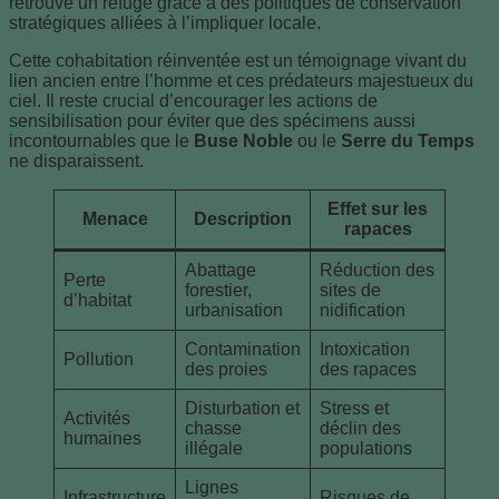
retrouvé un refuge grâce à des politiques de conservation
stratégiques alliées à l’impliquer locale.
Cette cohabitation réinventée est un témoignage vivant du
lien ancien entre l’homme et ces prédateurs majestueux du
ciel. Il reste crucial d’encourager les actions de
sensibilisation pour éviter que des spécimens aussi
incontournables que le
Buse Noble
ou le
Serre du Temps
ne disparaissent.
Effet sur les
Menace
Description
rapaces
Abattage
Réduction des
Perte
forestier,
sites de
d’habitat
urbanisation
nidification
Contamination
Intoxication
Pollution
des proies
des rapaces
Disturbation et
Stress et
Activités
chasse
déclin des
humaines
illégale
populations
Lignes
Infrastructure
Risques de