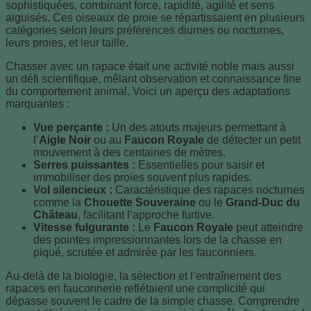
sophistiquées, combinant force, rapidité, agilité et sens
aiguisés. Ces oiseaux de proie se répartissaient en plusieurs
catégories selon leurs préférences diurnes ou nocturnes,
leurs proies, et leur taille.
Chasser avec un rapace était une activité noble mais aussi
un défi scientifique, mêlant observation et connaissance fine
du comportement animal. Voici un aperçu des adaptations
marquantes :
Vue perçante :
Un des atouts majeurs permettant à
l’
Aigle Noir
ou au
Faucon Royale
de détecter un petit
mouvement à des centaines de mètres.
Serres puissantes :
Essentielles pour saisir et
immobiliser des proies souvent plus rapides.
Vol silencieux :
Caractéristique des rapaces nocturnes
comme la
Chouette Souveraine
ou le
Grand-Duc du
Château
, facilitant l’approche furtive.
Vitesse fulgurante :
Le
Faucon Royale
peut atteindre
des pointes impressionnantes lors de la chasse en
piqué, scrutée et admirée par les fauconniers.
Au-delà de la biologie, la sélection et l’entraînement des
rapaces en fauconnerie reflétaient une complicité qui
dépasse souvent le cadre de la simple chasse. Comprendre