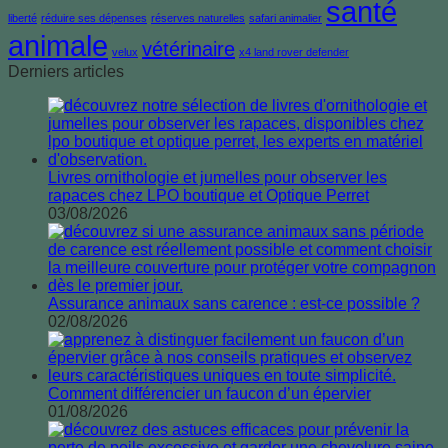
santé
liberté
réduire ses dépenses
réserves naturelles
safari animalier
animale
vétérinaire
velux
x4 land rover defender
Derniers articles
Livres ornithologie et jumelles pour observer les
rapaces chez LPO boutique et Optique Perret
03/08/2026
Assurance animaux sans carence : est-ce possible ?
02/08/2026
Comment différencier un faucon d’un épervier
01/08/2026