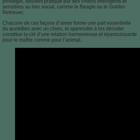
privilégié, souvent pratiqué par des chiens intelligents et
sensibles au lien social, comme le Beagle ou le Golden
Retriever.
Chacune de ces façons d’aimer forme une part essentielle
du quotidien avec un chien, et apprendre à les décoder
constitue la clé d’une relation harmonieuse et épanouissante
pour le maître comme pour l’animal.