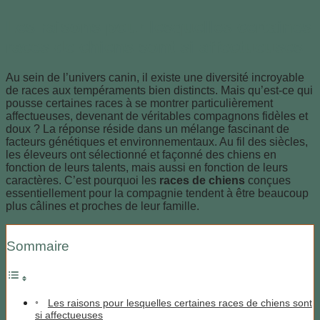
Les raisons pour lesquelles certaines
races de chiens sont si affectueuses
Au sein de l’univers canin, il existe une diversité incroyable
de races aux tempéraments bien distincts. Mais qu’est-ce qui
pousse certaines races à se montrer particulièrement
affectueuses, devenant de véritables compagnons fidèles et
doux ? La réponse réside dans un mélange fascinant de
facteurs génétiques et environnementaux. Au fil des siècles,
les éleveurs ont sélectionné et façonné des chiens en
fonction de leurs talents, mais aussi en fonction de leurs
caractères. C’est pourquoi les
races de chiens
conçues
essentiellement pour la compagnie tendent à être beaucoup
plus câlines et proches de leur famille.
Sommaire
Les raisons pour lesquelles certaines races de chiens sont
si affectueuses