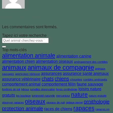
Jeanneif22mBjdqUGuXyvsQfYP
Les commentaires sont fermés.
Tapez ici votre recherche
Top mots-clés
alimentation animale
alimentation canine
alimentation chien
alimentation oiseaux
aménagement des combles
animaux
animaux de compagnie
animaux
assurances
assurance santé animaux
sauvages
apprivoiser hérisson
chats
chiens
assurance vétérinaire
chouettes
combles aménagés
comportement animal
comportement félin
faune sauvage
loisirs nature
fenêtres de toit
hiboux
jumelles observation
livres ornithologie
nature
gratuits
lpo boutique
luminosité naturelle
mercantour
nature gratuite
oiseaux
ornithologie
observer rapaces
oiseaux de nuit
optique perret
rapaces
protection animale
races de chiens
rapaces en