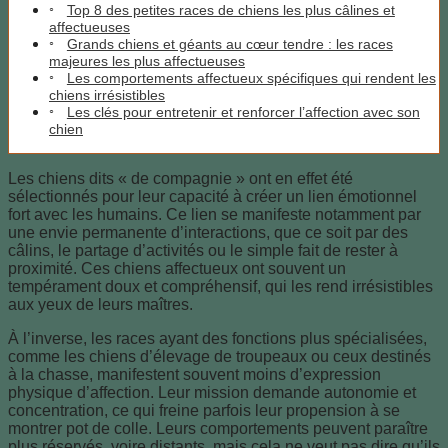
Top 8 des petites races de chiens les plus câlines et
affectueuses
Grands chiens et géants au cœur tendre : les races
majeures les plus affectueuses
Les comportements affectueux spécifiques qui rendent les
chiens irrésistibles
Les clés pour entretenir et renforcer l’affection avec son
chien
Les chiens dits « de compagnie » ont en effet été
sélectionnés pour leur capacité à créer un lien émotionnel
fort avec les humains. Ce lien se manifeste notamment par
une envie permanente d’interactions, que ce soit par des
câlins, le partage d’activités ou le simple fait de rester à
proximité. Ces chiens affectueux ont souvent un
tempérament doux et compréhensif, qui les rend irrésistibles
aux yeux de leurs maîtres.
À l’inverse, les races ayant des fonctions plus spécialisées,
comme les chiens d’élevage de troupeaux ou ceux destinés
à la chasse, manifestent souvent moins d’expression
physique d’affection. Leur mission demande autonomie et
concentration, ce qui freine parfois leur propension à se
montrer pot de colle. Leurs comportements peuvent paraître
plus réservés, voire distants, mais cela ne veut pas dire qu’ils