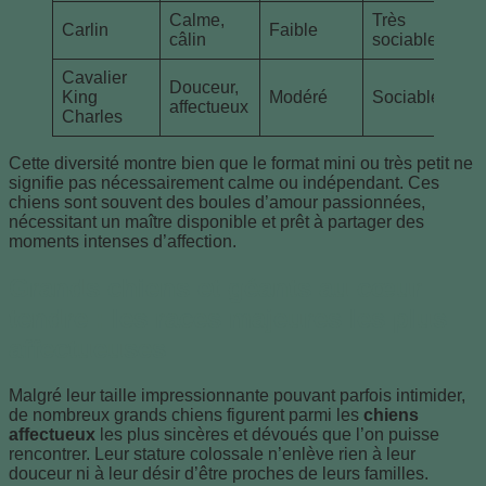
Calme,
Très
Carlin
Faible
câlin
sociable
Cavalier
Douceur,
King
Modéré
Sociable
affectueux
Charles
Cette diversité montre bien que le format mini ou très petit ne
signifie pas nécessairement calme ou indépendant. Ces
chiens sont souvent des boules d’amour passionnées,
nécessitant un maître disponible et prêt à partager des
moments intenses d’affection.
Grands chiens et géants au cœur
tendre : les races majeures les plus
affectueuses
Malgré leur taille impressionnante pouvant parfois intimider,
de nombreux grands chiens figurent parmi les
chiens
affectueux
les plus sincères et dévoués que l’on puisse
rencontrer. Leur stature colossale n’enlève rien à leur
douceur ni à leur désir d’être proches de leurs familles.