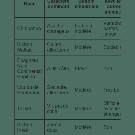
Caractère
Besoin
avec les
Race
dominant
d’exercice
autres
animaux
Variable,
Attaché,
Faible à
Chihuahua
parfois
courageux
modéré
jaloux
Bichon
Calme,
Modéré
Sociable
Maltais
affectueux
Épagneul
Nain
Actif, câlin
Élevé
Bon
Continental
Papillon
Loulou de
Sociable,
Modéré
Très bon
Poméranie
affectueux
Difficile
Vif, pot de
Teckel
Modéré
avec les
colle
étrangers
Bichon
Joueur,
Modéré
Bon
Frisé
doux