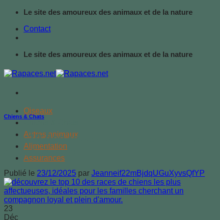
Passer
Le site des amoureux des animaux et de la nature
au
Contact
contenu
Le site des amoureux des animaux et de la nature
Oiseaux
Chiens & Chats
Chiens & Chats
Autres animaux
Top 10 des races de chiens les plus
Alimentation
affectueuses
Assurances
Publié le
23/12/2025
par
Jeanneif22mBjdqUGuXyvsQfYP
23
Déc