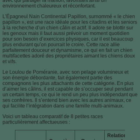
avec qui partager la maison, favorisant ainsi un
environnement chaleureux et réconfortant.
L’Épagneul Nain Continental Papillon, surnommé « le chien
papillon », est une race idéale pour les citadins et les seniors
à la recherche d’un chien câlin et actif. Il adore se blottir sur
les genoux mais il faut aussi prévoir un moment quotidien
pour son besoin d’exercices physiques, car il est beaucoup
plus endurant qu’on pourrait le croire. Cette race allie
parfaitement douceur et dynamisme, ce qui en fait un chien
multifacettes adoré des propriétaires aimant les chiens doux
et vifs.
Le Loulou de Poméranie, avec son pelage volumineux et
son énergie débordante, fait également partie des
compagnons les plus attachants de cette catégorie. En plus
d’aimer les câlins, il est capable de s’occuper seul pendant
un certain temps, ce qui le rend un peu plus indépendant que
ses confrères. Il s’entend bien avec les autres animaux, ce
qui facilite l’intégration dans une famille multi-animaux.
Voici un tableau comparatif de 8 petites races
particulièrement affectueuses :
Relations