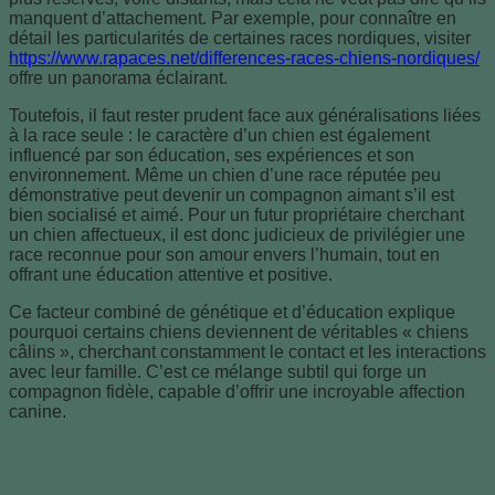
manquent d’attachement. Par exemple, pour connaître en
détail les particularités de certaines races nordiques, visiter
https://www.rapaces.net/differences-races-chiens-nordiques/
offre un panorama éclairant.
Toutefois, il faut rester prudent face aux généralisations liées
à la race seule : le caractère d’un chien est également
influencé par son éducation, ses expériences et son
environnement. Même un chien d’une race réputée peu
démonstrative peut devenir un compagnon aimant s’il est
bien socialisé et aimé. Pour un futur propriétaire cherchant
un chien affectueux, il est donc judicieux de privilégier une
race reconnue pour son amour envers l’humain, tout en
offrant une éducation attentive et positive.
Ce facteur combiné de génétique et d’éducation explique
pourquoi certains chiens deviennent de véritables « chiens
câlins », cherchant constamment le contact et les interactions
avec leur famille. C’est ce mélange subtil qui forge un
compagnon fidèle, capable d’offrir une incroyable affection
canine.
Top 8 des petites races de chiens les
plus câlines et affectueuses