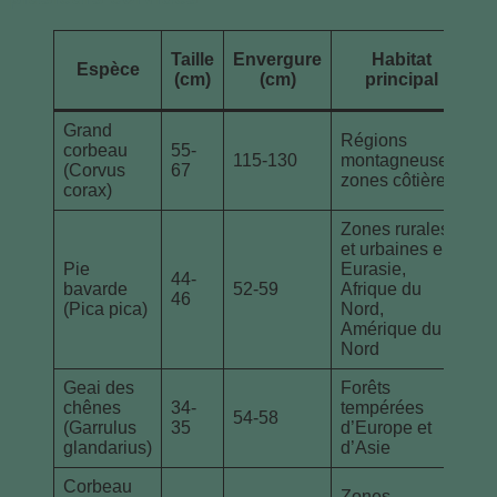
Taille
Envergure
Habitat
Espèce
(cm)
(cm)
principal
Grand
A
Régions
corbeau
55-
e
115-130
montagneuses,
(Corvus
67
va
zones côtières
corax)
d
Zones rurales
et urbaines en
Ad
Pie
Eurasie,
44-
ur
bavarde
52-59
Afrique du
46
r
(Pica pica)
Nord,
so
Amérique du
Nord
Geai des
Forêts
D
chênes
34-
tempérées
gr
54-58
(Garrulus
35
d’Europe et
m
glandarius)
d’Asie
sp
Corbeau
Vi
Zones