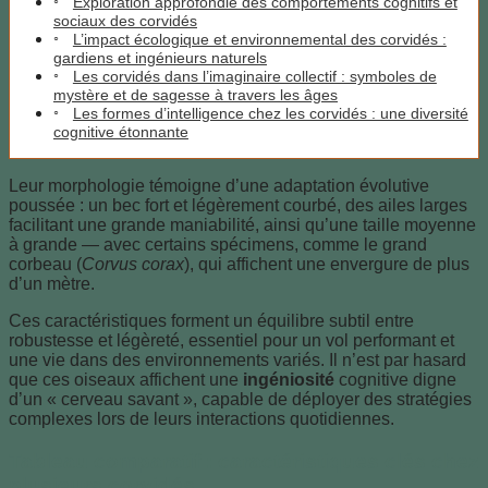
Exploration approfondie des comportements cognitifs et
sociaux des corvidés
L’impact écologique et environnemental des corvidés :
gardiens et ingénieurs naturels
Les corvidés dans l’imaginaire collectif : symboles de
mystère et de sagesse à travers les âges
Les formes d’intelligence chez les corvidés : une diversité
cognitive étonnante
Leur morphologie témoigne d’une adaptation évolutive
poussée : un bec fort et légèrement courbé, des ailes larges
facilitant une grande maniabilité, ainsi qu’une taille moyenne
à grande — avec certains spécimens, comme le grand
corbeau (
Corvus corax
), qui affichent une envergure de plus
d’un mètre.
Ces caractéristiques forment un équilibre subtil entre
robustesse et légèreté, essentiel pour un vol performant et
une vie dans des environnements variés. Il n’est par hasard
que ces oiseaux affichent une
ingéniosité
cognitive digne
d’un « cerveau savant », capable de déployer des stratégies
complexes lors de leurs interactions quotidiennes.
Tableau comparatif : caractéristiques clés chez
plusieurs corvidés