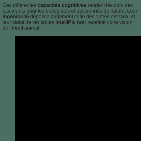
Ces différentes
capacités cognitives
rendent les corvidés
fascinants pour les biologistes et passionnés de nature. Leur
ingéniosité
dépasse largement celle des autres oiseaux, et
leur statut de véritables
intelliPic noir
redéfinit notre vision
de l’
éveil
animal.