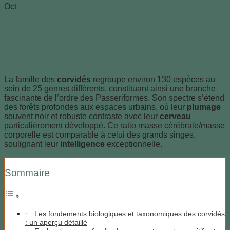
Oct
Les fondements biologiques et
taxonomiques des corvidés : un
aperçu détaillé
La famille des
corvidés
regroupe environ 130 espèces au
sein de 25 genres différents, constituant ainsi une branche
fascinante de l’ordre des Passeriformes. Son spectre s’étend
des forêts profondes aux espaces urbains, où leur
plumage
souvent noir et robuste contraste avec leur
cerveau
particulièrement développé. Ce ratio masse cérébrale/masse
corporelle est comparable à celui des grands singes,
soulignant leur
intelligence
exceptionnelle.
Sommaire
Les fondements biologiques et taxonomiques des corvidés
: un aperçu détaillé