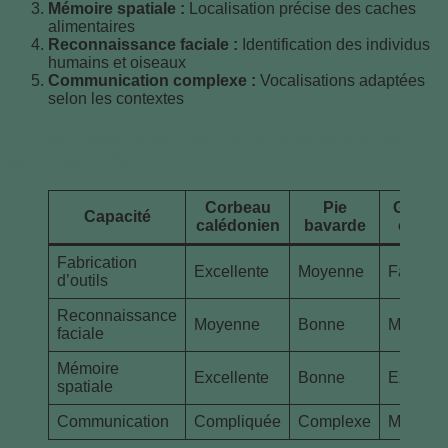
Mémoire spatiale :
Localisation précise des caches
alimentaires
Reconnaissance faciale :
Identification des individus
humains et oiseaux
Communication complexe :
Vocalisations adaptées
selon les contextes
Tableau des capacités cognitives selon les
espèces clés
Corbeau
Pie
Geai d
Capacité
calédonien
bavarde
chêne
Fabrication
Excellente
Moyenne
Faible
d’outils
Reconnaissance
Moyenne
Bonne
Moyenn
faciale
Mémoire
Excellente
Bonne
Excellen
spatiale
Communication
Compliquée
Complexe
Modéré