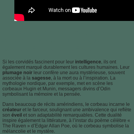
Les corvidés dans l’imaginaire
collectif : symboles de mystère et de
sagesse à travers les âges
Si les corvidés fascinent pour leur
intelligence
, ils ont
également marqué durablement les cultures humaines. Leur
plumage noir
leur confère une aura mystérieuse, souvent
associée à la
sagesse
, à la mort ou à l’inspiration. La
mythologie nordique, par exemple, met en scène les
corbeaux Hugin et Munin, messagers divins d’Odin
symbolisant la mémoire et la pensée.
Dans beaucoup de récits amérindiens, le corbeau incarne le
créateur
et le farceur, soulignant une ambivalence qui reflète
son
éveil
et son adaptabilité remarquables. Cette dualité
inspire également la littérature, à l’instar du poème célèbre «
The Raven » d’Edgar Allan Poe, où le corbeau symbolise la
mélancolie et le mystère.