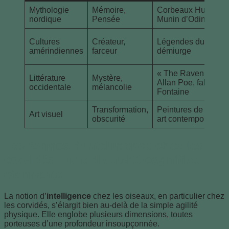
Mythologie
Mémoire,
Corbeaux Hugin et
nordique
Pensée
Munin d’Odin
Cultures
Créateur,
Légendes du corbe
amérindiennes
farceur
démiurge
« The Raven » d’E
Littérature
Mystère,
Allan Poe, fables d
occidentale
mélancolie
Fontaine
Transformation,
Peintures de Van G
Art visuel
obscurité
art contemporain
Les formes d’intelligence chez les
corvidés : une diversité cognitive
étonnante
La notion d’
intelligence
chez les oiseaux, en particulier chez
les corvidés, s’élargit bien au-delà de la simple agilité
physique. Elle englobe plusieurs dimensions, toutes
porteuses d’une profondeur insoupçonnée.