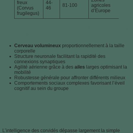
freux
44-
co
81-100
agricoles
(Corvus
46
m
d’Europe
frugilegus)
fa
Liste des particularités biologiques propices à
leur intelligence
Cerveau volumineux
proportionnellement à la taille
corporelle
Structure neuronale facilitant la rapidité des
connexions synaptiques
Agilité aérienne grâce à des
ailes
larges optimisant la
mobilité
Robustesse générale pour affronter différents milieux
Comportements sociaux complexes favorisant l’éveil
cognitif au sein du groupe
Exploration approfondie des
comportements cognitifs et sociaux
des corvidés
L’intelligence des corvidés dépasse largement la simple