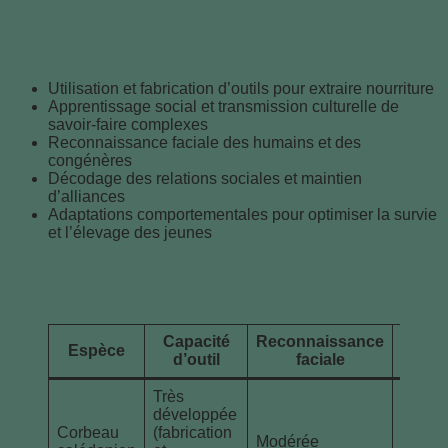
Liste des comportements cognitifs
remarquables chez les corvidés
Utilisation et fabrication d’outils pour extraire nourriture
Apprentissage social et transmission culturelle de
savoir-faire complexes
Reconnaissance faciale des humains et des
congénères
Décodage des relations sociales et maintien
d’alliances
Adaptations comportementales pour optimiser la survie
et l’élevage des jeunes
Tableau : comparaison des capacités sociales
et cognitives majeures
Capacité
Reconnaissance
Espèce
Vie s
d’outil
faciale
Très
développée
Corbeau
(fabrication
Modérée
Modér