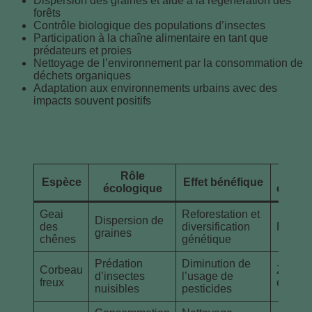
Dispersion des graines et aide à la régénération des
forêts
Contrôle biologique des populations d’insectes
Participation à la chaîne alimentaire en tant que
prédateurs et proies
Nettoyage de l’environnement par la consommation de
déchets organiques
Adaptation aux environnements urbains avec des
impacts souvent positifs
Tableau des interactions écologiques clés
entre corvidés et environnement
Rôle
Ad
Espèce
Effet bénéfique
écologique
envir
Geai
Reforestation et
Dispersion de
des
diversification
Forêts
graines
chênes
génétique
Prédation
Diminution de
Corbeau
Zones 
d’insectes
l’usage de
freux
europ
nuisibles
pesticides