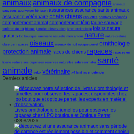
animaux
animaux de compagnie
animaux
assurances
assurance santé animaux
sauvages
apprivoiser hérisson
chats
chiens
assurance vétérinaire
chouettes
combles aménagés
comportement animal
comportement félin
faune sauvage
loisirs nature
fenêtres de toit
hiboux
jumelles observation
livres ornithologie
nature
gratuits
lpo boutique
luminosité naturelle
mercantour
nature gratuite
oiseaux
ornithologie
observer rapaces
oiseaux de nuit
optique perret
rapaces
protection animale
races de chiens
rapaces en
santé
liberté
réduire ses dépenses
réserves naturelles
safari animalier
animale
vétérinaire
velux
x4 land rover defender
Derniers articles
Livres ornithologie et jumelles pour observer les
rapaces chez LPO boutique et Optique Perret
03/08/2026