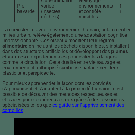
Consommation
Nettoyage
Pie
variée
environnemental
Milieux
bavarde
(insectes,
et contrôle
ruraux
déchets)
nuisibles
La coexistence avec l’environnement humain, notamment en
milieu urbain, relève également d’une adaptation cognitive
impressionnante. Ces oiseaux modifient leur
régime
alimentaire
en incluant les déchets disponibles, s’installent
dans des structures artificielles et développent des
plumes
et astuces
comportementales pour éviter les dangers
comme la circulation. Cette dualité entre vie sauvage et
environnement anthropisé symbolise parfaitement leur
plasticité et perspicacité.
Pour mieux appréhender la façon dont les corvidés
s’apprivoisent et s’adaptent à la proximité humaine, il est
possible de découvrir des méthodes respectueuses et
efficaces pour coopérer avec eux grâce à des ressources
spécialisées telles que
ce guide sur l’apprivoisement des
corneilles
.