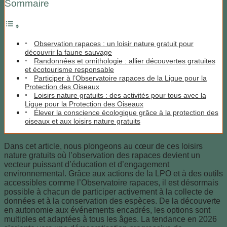
Sommaire
Observation rapaces : un loisir nature gratuit pour
découvrir la faune sauvage
Randonnées et ornithologie : allier découvertes gratuites
et écotourisme responsable
Participer à l’Observatoire rapaces de la Ligue pour la
Protection des Oiseaux
Loisirs nature gratuits : des activités pour tous avec la
Ligue pour la Protection des Oiseaux
Élever la conscience écologique grâce à la protection des
oiseaux et aux loisirs nature gratuits
Dans cet article, nous plongeons au cœur de ces loisirs
nature gratuits où l’observation des rapaces devient un
vecteur puissant d’éducation et d’engagement
environnemental. Grâce aux actions de la LPO et à des outils
accessibles comme l’Observatoire rapaces, il est désormais
possible à chacun de participer activement à la collecte de
données et à la conservation des espèces. De la découverte
en autonomie aux événements encadrés, les options sont
multiples et adaptées à tous les âges. La tendance en 2026