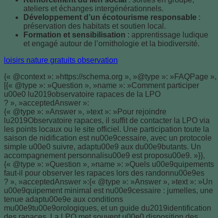
ateliers et échanges intergénérationnels.
Développement d’un écotourisme responsable
:
préservation des habitats et soutien local.
Formation et sensibilisation
: apprentissage ludique
et engagé autour de l’ornithologie et la biodiversité.
loisirs nature gratuits observation
{« @context »: »https://schema.org », »@type »: »FAQPage », 
[{« @type »: »Question », »name »: »Comment participer
u00e0 lu2019observatoire rapaces de la LPO
? », »acceptedAnswer »:
{« @type »: »Answer », »text »: »Pour rejoindre
lu2019Observatoire rapaces, il suffit de contacter la LPO via
les points locaux ou le site officiel. Une participation toute la
saison de nidification est nu00e9cessaire, avec un protocole
simple u00e0 suivre, adaptu00e9 aux du00e9butants. Un
accompagnement personnalisu00e9 est proposu00e9. »}},
{« @type »: »Question », »name »: »Quels u00e9quipements
faut-il pour observer les rapaces lors des randonnu00e9es
? », »acceptedAnswer »:{« @type »: »Answer », »text »: »Un
u00e9quipement minimal est nu00e9cessaire : jumelles, une
tenue adaptu00e9e aux conditions
mu00e9tu00e9orologiques, et un guide du2019identification
des rapaces. La LPO met souvent u00e0 disposition des