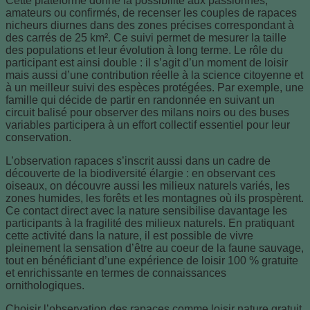
Cette plateforme donne la possibilité aux passionnés,
amateurs ou confirmés, de recenser les couples de rapaces
nicheurs diurnes dans des zones précises correspondant à
des carrés de 25 km². Ce suivi permet de mesurer la taille
des populations et leur évolution à long terme. Le rôle du
participant est ainsi double : il s’agit d’un moment de loisir
mais aussi d’une contribution réelle à la science citoyenne et
à un meilleur suivi des espèces protégées. Par exemple, une
famille qui décide de partir en randonnée en suivant un
circuit balisé pour observer des milans noirs ou des buses
variables participera à un effort collectif essentiel pour leur
conservation.
L’observation rapaces s’inscrit aussi dans un cadre de
découverte de la biodiversité élargie : en observant ces
oiseaux, on découvre aussi les milieux naturels variés, les
zones humides, les forêts et les montagnes où ils prospèrent.
Ce contact direct avec la nature sensibilise davantage les
participants à la fragilité des milieux naturels. En pratiquant
cette activité dans la nature, il est possible de vivre
pleinement la sensation d’être au coeur de la faune sauvage,
tout en bénéficiant d’une expérience de loisir 100 % gratuite
et enrichissante en termes de connaissances
ornithologiques.
Choisir l’observation des rapaces comme loisir nature gratuit,