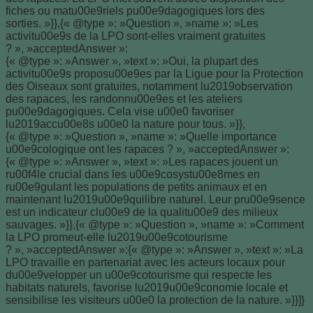
fiches ou matu00e9riels pu00e9dagogiques lors des
sorties. »}},{« @type »: »Question », »name »: »Les
activitu00e9s de la LPO sont-elles vraiment gratuites
? », »acceptedAnswer »:
{« @type »: »Answer », »text »: »Oui, la plupart des
activitu00e9s proposu00e9es par la Ligue pour la Protection
des Oiseaux sont gratuites, notamment lu2019observation
des rapaces, les randonnu00e9es et les ateliers
pu00e9dagogiques. Cela vise u00e0 favoriser
lu2019accu00e8s u00e0 la nature pour tous. »}},
{« @type »: »Question », »name »: »Quelle importance
u00e9cologique ont les rapaces ? », »acceptedAnswer »:
{« @type »: »Answer », »text »: »Les rapaces jouent un
ru00f4le crucial dans les u00e9cosystu00e8mes en
ru00e9gulant les populations de petits animaux et en
maintenant lu2019u00e9quilibre naturel. Leur pru00e9sence
est un indicateur clu00e9 de la qualitu00e9 des milieux
sauvages. »}},{« @type »: »Question », »name »: »Comment
la LPO promeut-elle lu2019u00e9cotourisme
? », »acceptedAnswer »:{« @type »: »Answer », »text »: »La
LPO travaille en partenariat avec les acteurs locaux pour
du00e9velopper un u00e9cotourisme qui respecte les
habitats naturels, favorise lu2019u00e9conomie locale et
sensibilise les visiteurs u00e0 la protection de la nature. »}}]}