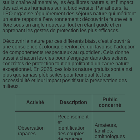
sur la chaîne alimentaire, les équilibres naturels, et l’impact
des activités humaines sur la biodiversité. Par ailleurs, la
LPO organise régulièrement des séjours nature qui méditent
un autre rapport à l’environnement : découvrir la faune et la
flore sous un angle nouveau, tout en étant guidé et en
apprenant les gestes de protection les plus efficaces.
Découvrir la nature par ces différents biais, c’est s’ouvrir à
une conscience écologique renforcée qui favorise l’adoption
de comportements respectueux au quotidien. Cela donne
aussi à chacun les clés pour s’engager dans des actions
concrètes de protection tout en profitant d’un cadre naturel
exceptionnel. En 2026, ces loisirs nature gratuits sont ainsi
plus que jamais plébiscités pour leur qualité, leur
accessibilité et leur impact positif sur la préservation des
milieux.
Public
Activité
Description
Tar
concerné
Recensement
et
Amateurs,
Observation
identification
familles,
Grat
rapaces
des couples
ornithologues
de rapaces