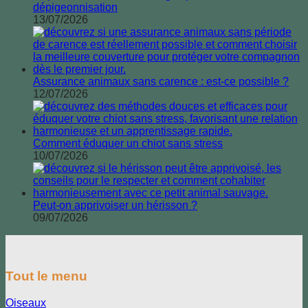
dépigeonnisation
13/07/2026
Assurance animaux sans carence : est-ce possible ?
12/07/2026
Comment éduquer un chiot sans stress
10/07/2026
Peut-on apprivoiser un hérisson ?
09/07/2026
Tout le menu
Oiseaux