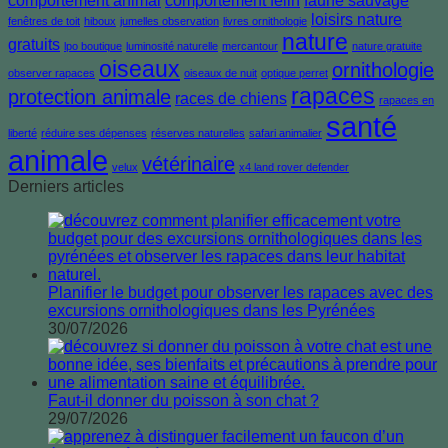
comportement animal
comportement félin
faune sauvage
loisirs nature
fenêtres de toit
hiboux
jumelles observation
livres ornithologie
nature
gratuits
lpo boutique
luminosité naturelle
mercantour
nature gratuite
oiseaux
ornithologie
observer rapaces
oiseaux de nuit
optique perret
rapaces
protection animale
races de chiens
rapaces en
santé
liberté
réduire ses dépenses
réserves naturelles
safari animalier
animale
vétérinaire
velux
x4 land rover defender
Derniers articles
Planifier le budget pour observer les rapaces avec des
excursions ornithologiques dans les Pyrénées
30/07/2026
Faut-il donner du poisson à son chat ?
29/07/2026