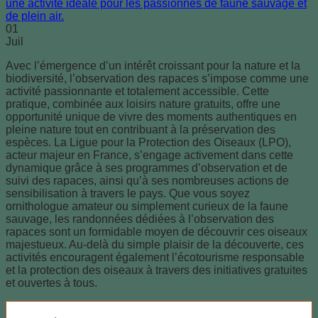
01
Juil
Avec l’émergence d’un intérêt croissant pour la nature et la
biodiversité, l’observation des rapaces s’impose comme une
activité passionnante et totalement accessible. Cette
pratique, combinée aux loisirs nature gratuits, offre une
opportunité unique de vivre des moments authentiques en
pleine nature tout en contribuant à la préservation des
espèces. La Ligue pour la Protection des Oiseaux (LPO),
acteur majeur en France, s’engage activement dans cette
dynamique grâce à ses programmes d’observation et de
suivi des rapaces, ainsi qu’à ses nombreuses actions de
sensibilisation à travers le pays. Que vous soyez
ornithologue amateur ou simplement curieux de la faune
sauvage, les randonnées dédiées à l’observation des
rapaces sont un formidable moyen de découvrir ces oiseaux
majestueux. Au-delà du simple plaisir de la découverte, ces
activités encouragent également l’écotourisme responsable
et la protection des oiseaux à travers des initiatives gratuites
et ouvertes à tous.