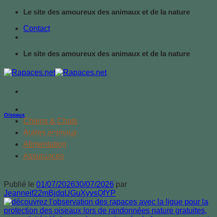
Passer
Le site des amoureux des animaux et de la nature
au
Contact
contenu
Le site des amoureux des animaux et de la nature
Oiseaux
Oiseaux
Chiens & Chats
Autres animaux
Observation rapaces pour loisirs
Alimentation
nature gratuits avec Ligue Protection
Assurances
Oiseaux et randonnées
Publié le
01/07/2026
30/07/2026
par
Jeanneif22mBjdqUGuXyvsQfYP