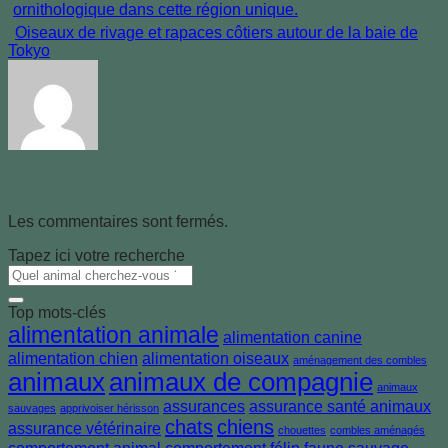
Oiseaux de rivage et rapaces côtiers autour de la baie de
Tokyo
Jeanneif22mBjdqUGuXyvsQfYP
Les commentaires sont fermés.
Tapez ici votre recherche
Top mots-clés
alimentation animale
alimentation canine
alimentation chien
alimentation oiseaux
aménagement des combles
animaux
animaux de compagnie
animaux
assurances
assurance santé animaux
sauvages
apprivoiser hérisson
chats
chiens
assurance vétérinaire
chouettes
combles aménagés