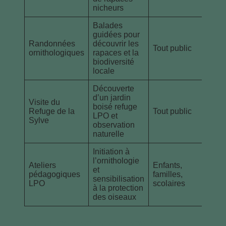
nicheurs
Balades
guidées pour
Randonnées
découvrir les
Tout public
Grat
ornithologiques
rapaces et la
biodiversité
locale
Découverte
d’un jardin
Visite du
boisé refuge
Refuge de la
Tout public
Grat
LPO et
Sylve
observation
naturelle
Initiation à
l’ornithologie
Ateliers
Enfants,
et
pédagogiques
familles,
Grat
sensibilisation
LPO
scolaires
à la protection
des oiseaux
Élever la conscience écologique