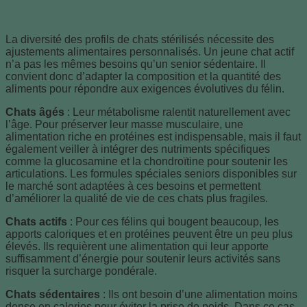
du chat stérilisé
La diversité des profils de chats stérilisés nécessite des
ajustements alimentaires personnalisés. Un jeune chat actif
n’a pas les mêmes besoins qu’un senior sédentaire. Il
convient donc d’adapter la composition et la quantité des
aliments pour répondre aux exigences évolutives du félin.
Chats âgés
: Leur métabolisme ralentit naturellement avec
l’âge. Pour préserver leur masse musculaire, une
alimentation riche en protéines est indispensable, mais il faut
également veiller à intégrer des nutriments spécifiques
comme la glucosamine et la chondroïtine pour soutenir les
articulations. Les formules spéciales seniors disponibles sur
le marché sont adaptées à ces besoins et permettent
d’améliorer la qualité de vie de ces chats plus fragiles.
Chats actifs
: Pour ces félins qui bougent beaucoup, les
apports caloriques et en protéines peuvent être un peu plus
élevés. Ils requièrent une alimentation qui leur apporte
suffisamment d’énergie pour soutenir leurs activités sans
risquer la surcharge pondérale.
Chats sédentaires
: Ils ont besoin d’une alimentation moins
dense en calories pour éviter la prise de poids. Dans ce cas,