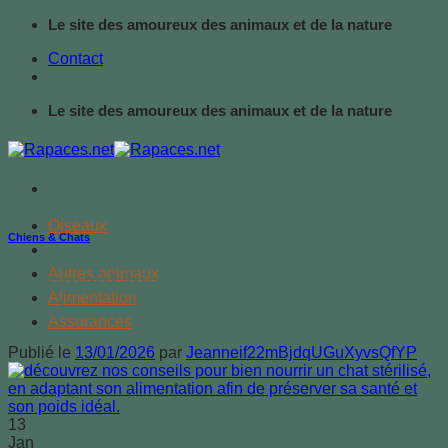
Passer
Le site des amoureux des animaux et de la nature
au
Contact
contenu
Le site des amoureux des animaux et de la nature
Oiseaux
Chiens & Chats
Chiens & Chats
Autres animaux
Comment bien nourrir un chat
Alimentation
stérilisé
Assurances
Publié le
13/01/2026
par
Jeanneif22mBjdqUGuXyvsQfYP
13
Jan