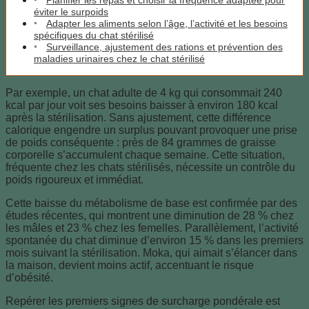
Planifier les repas et choisir la fréquence adaptée pour
éviter le surpoids
Adapter les aliments selon l’âge, l’activité et les besoins
spécifiques du chat stérilisé
Surveillance, ajustement des rations et prévention des
maladies urinaires chez le chat stérilisé
Par exemple, un chat adulte de 4 kg qui consommait 240
kcal par jour voit ses besoins baisser à environ 180 kcal
après la stérilisation. Sans ajustement, cette différence
calorique engendre un surplus pouvant provoquer une prise
de poids conséquente : près de 84 grammes de graisse
corporelle s’accumulent chaque semaine. Cette situation,
fréquente chez les chats stérilisés, nécessite un contrôle du
poids rigoureux et immédiat.
Cette baisse du métabolisme de base est confirmée par des
études récentes, qui montrent une diminution de 28 % chez
les mâles et 23 % chez les femelles. Parallèlement, l’activité
spontanée du chat diminue d’environ 15 % dans les premiers
mois suivant la stérilisation. Moka, qui aimait s’élancer dans
la maison, devient moins actif, accentuant le risque
d’obésité.
Repérer les premiers signes de surcharge pondérale est