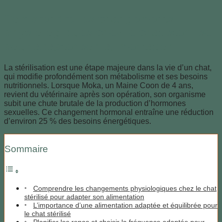
Comprendre les changements
physiologiques chez le chat stérilisé
pour adapter son alimentation
La stérilisation est une étape majeure dans la vie d’un chat,
qui modifie profondément son métabolisme et ses besoins
nutritionnels. Lorsque Moka, un Maine Coon de 4 ans,
revient du vétérinaire après son opération, son organisme
subit une chute brutale de la production d’hormones
sexuelles. Ce changement hormonal entraîne une réduction
d’environ 25 % des besoins énergétiques.
Sommaire
Comprendre les changements physiologiques chez le chat
stérilisé pour adapter son alimentation
L’importance d’une alimentation adaptée et équilibrée pour
le chat stérilisé