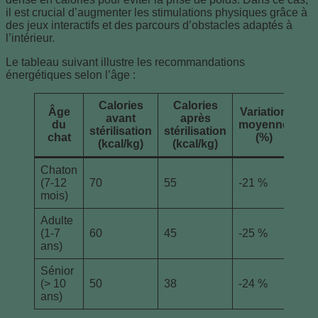
il est crucial d’augmenter les stimulations physiques grâce à
des jeux interactifs et des parcours d’obstacles adaptés à
l’intérieur.
Le tableau suivant illustre les recommandations
énergétiques selon l’âge :
Calories
Calories
Âge
Variation
avant
après
du
moyenne
stérilisation
stérilisation
chat
(%)
(kcal/kg)
(kcal/kg)
Chaton
(7-12
70
55
-21 %
mois)
Adulte
(1-7
60
45
-25 %
ans)
Sénior
(> 10
50
38
-24 %
ans)