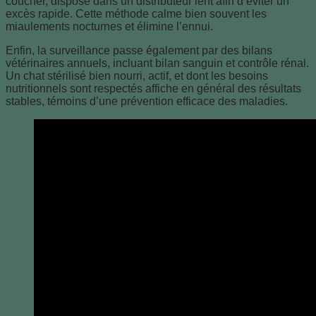
coucher, disposé dans un distributeur lent afin d’éviter un
excès rapide. Cette méthode calme bien souvent les
miaulements nocturnes et élimine l’ennui.
Enfin, la surveillance passe également par des bilans
vétérinaires annuels, incluant bilan sanguin et contrôle rénal.
Un chat stérilisé bien nourri, actif, et dont les besoins
nutritionnels sont respectés affiche en général des résultats
stables, témoins d’une prévention efficace des maladies.