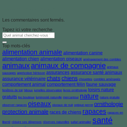
Jeanneif22mBjdqUGuXyvsQfYP
Les commentaires sont fermés.
Tapez ici votre recherche
Top mots-clés
alimentation animale
alimentation canine
alimentation chien
alimentation oiseaux
aménagement des combles
animaux
animaux de compagnie
animaux
assurances
assurance santé animaux
sauvages
apprivoiser hérisson
chats
chiens
assurance vétérinaire
chouettes
combles aménagés
comportement animal
comportement félin
faune sauvage
loisirs nature
fenêtres de toit
hiboux
jumelles observation
livres ornithologie
nature
gratuits
lpo boutique
luminosité naturelle
mercantour
nature gratuite
oiseaux
ornithologie
observer rapaces
oiseaux de nuit
optique perret
rapaces
protection animale
races de chiens
rapaces en
santé
liberté
réduire ses dépenses
réserves naturelles
safari animalier