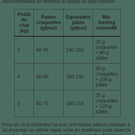
recommandées en fonction du poids du chat stérilisé :
Poids
Ration
Equivalent
Mix-
du
croquettes
pâtée
feeding
chat
(g/jour)
(g/jour)
conseillé
(kg)
25 g
croquettes
3
40-45
140-160
+ 80 g
pâtée
30 g
croquettes
4
50-60
160-190
+ 100 g
pâtée
35 g
croquettes
5
60-70
180-210
+ 120 g
pâtée
Pour un chat réclameur la nuit, une bonne astuce consiste à
lui proposer un ultime repas riche en protéines juste avant le