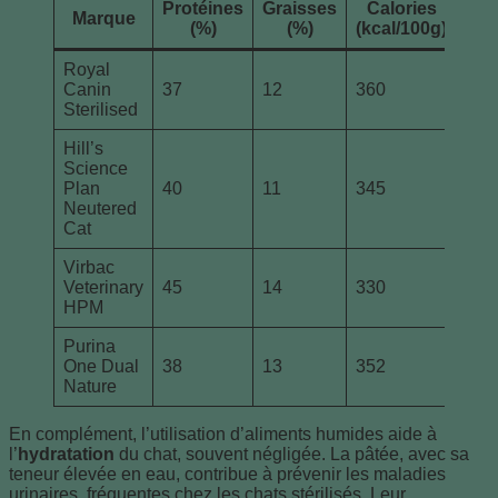
Protéines
Graisses
Calories
Marque
Car
(%)
(%)
(kcal/100g)
Royal
L-ca
Canin
37
12
360
mobi
Sterilised
gra
Hill’s
Science
Fib
Plan
40
11
345
pour
Neutered
Cat
Virbac
Ric
Veterinary
45
14
330
pro
HPM
ani
Purina
Pro
One Dual
38
13
352
natu
Nature
En complément, l’utilisation d’aliments humides aide à
l’
hydratation
du chat, souvent négligée. La pâtée, avec sa
teneur élevée en eau, contribue à prévenir les maladies
urinaires, fréquentes chez les chats stérilisés. Leur