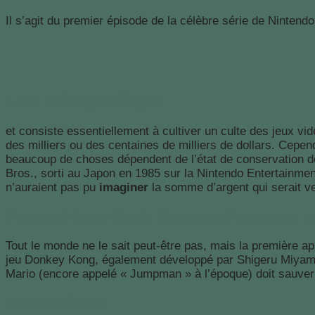
Il s’agit du premier épisode de la célèbre série de Nintendo,
Le « retrogaming »
et consiste essentiellement à cultiver un culte des jeux vi
des milliers ou des centaines de milliers de dollars. Cepen
beaucoup de choses dépendent de l’état de conservation d
Bros., sorti au Japon en 1985 sur la Nintendo Entertainme
n’auraient pas pu
imaginer
la somme d’argent qui serait v
Pourquoi Super Mario Bros est si important p
Tout le monde ne le sait peut-être pas, mais la première ap
jeu Donkey Kong, également développé par Shigeru Miyamo
Mario (encore appelé « Jumpman » à l’époque) doit sauver
Autre curiosité