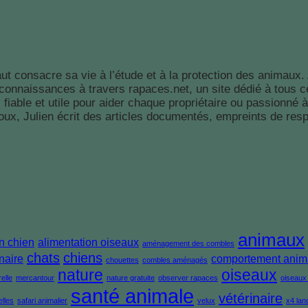
ut consacre sa vie à l’étude et à la protection des animaux
 connaissances à travers rapaces.net, un site dédié à tous c
le, fiable et utile pour aider chaque propriétaire ou passion
x, Julien écrit des articles documentés, empreints de respec
animaux
n chien
alimentation oiseaux
aménagement des combles
chats
chiens
naire
comportement anim
chouettes
combles aménagés
nature
oiseaux
elle
mercantour
nature gratuite
observer rapaces
oiseaux 
santé animale
vétérinaire
elles
safari animalier
velux
x4 lan