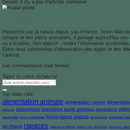
Désolé, il n'y a pas d'articles similaires
Julien Marceaut
Passionné par la nature depuis son enfance, Julien Marcea
refuges et des parcs animaliers, il partage aujourd’hui ses
ou à écailles. Son objectif : rendre l’information accessib
Entre deux randonnées d’observation des aigles et des hibou
l’animal.
Les commentaires sont fermés.
Tapez ici votre recherche
Top mots-clés
alimentation animale
alimentation canine
alimentatio
assurances
assurance santé animaux
assurance vétéri
hérisson
loisirs nature gratuits
observation
livres ornithologie
lpo boutique
luminosité natur
rapaces
de chiens
rapaces en liberté
réduire ses dépenses
réserves natur