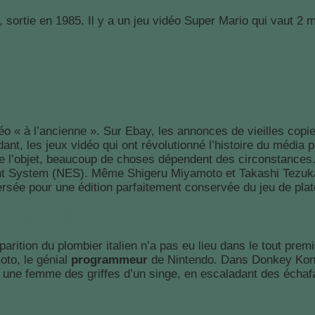
 sortie en 1985. Il y a un jeu vidéo Super Mario qui vaut 2 mi
déo « à l’ancienne ». Sur Ebay, les annonces de vieilles copi
dant, les jeux vidéo qui ont révolutionné l’histoire du média
e l’objet, beaucoup de choses dépendent des circonstances
nt System (NES). Même Shigeru Miyamoto et Takashi Tezuka, 
ersée pour une édition parfaitement conservée du jeu de pla
our les collectionneurs?
parition du plombier italien n’a pas eu lieu dans le tout pre
to, le génial
programmeur
de Nintendo. Dans Donkey Kong
 une femme des griffes d’un singe, en escaladant des écha