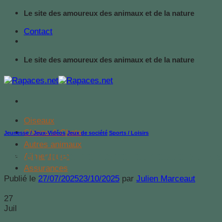
Passer
Le site des amoureux des animaux et de la nature
au
Contact
contenu
Le site des amoureux des animaux et de la nature
Oiseaux
Chiens & Chats
Jeunesse / Jeux-Vidéos
,
Jeux de société
,
Sports / Loisirs
Autres animaux
Le jeu vidéo de notre jeunesse qui val
Alimentation
Assurances
Publié le
27/07/2025
23/10/2025
par
Julien Marceaut
27
Juil