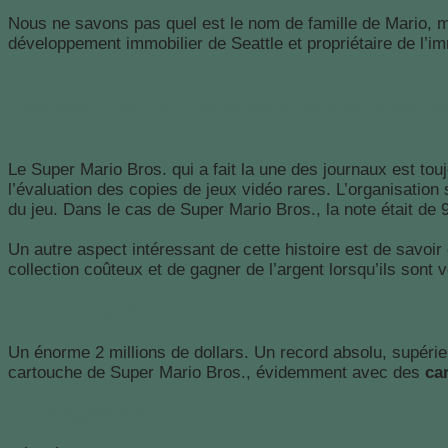
Nous ne savons pas quel est le nom de famille de Mario, mai
développement immobilier de Seattle et propriétaire de l’im
Combien a coûté l’exemplaire rare de Super M
Le Super Mario Bros. qui a fait la une des journaux est tou
l’évaluation des copies de jeux vidéo rares. L’organisatio
du jeu. Dans le cas de Super Mario Bros., la note était de 
Un autre aspect intéressant de cette histoire est de savoir 
collection coûteux et de gagner de l’argent lorsqu’ils son
Le prix final ?
Un énorme 2 millions de dollars. Un record absolu, supérie
cartouche de Super Mario Bros., évidemment avec des
ca
A lire également :