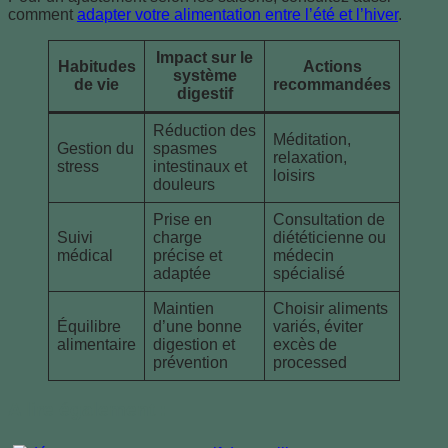
comment
adapter votre alimentation entre l’été et l’hiver
.
Impact sur le
Habitudes
Actions
système
de vie
recommandées
digestif
Réduction des
Méditation,
Gestion du
spasmes
relaxation,
stress
intestinaux et
loisirs
douleurs
Prise en
Consultation de
Suivi
charge
diététicienne ou
médical
précise et
médecin
adaptée
spécialisé
Maintien
Choisir aliments
Équilibre
d’une bonne
variés, éviter
alimentaire
digestion et
excès de
prévention
processed
A lire également :