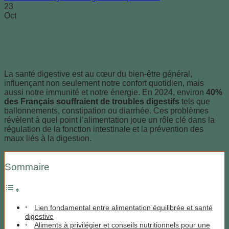
23
Oct
Lien fondamental entre alimentation
équilibrée et santé digestive
La santé digestive est au cœur du bien-être général,
influençant non seulement notre confort quotidien, mais
aussi notre immunité et notre énergie. En 2024, environ
40%
des Français souffraient de troubles digestifs
tels que
ballonnements, constipation ou diarrhée. Ces problèmes
révèlent à quel point l’alimentation joue un rôle clé dans la
régulation de la fonction intestinale et la prévention des
maux liés à la digestion.
Sommaire
Lien fondamental entre alimentation équilibrée et santé
digestive
Aliments à privilégier et conseils nutritionnels pour une