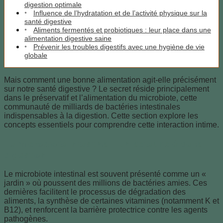
digestion optimale
Influence de l’hydratation et de l’activité physique sur la
santé digestive
Aliments fermentés et probiotiques : leur place dans une
alimentation digestive saine
Prévenir les troubles digestifs avec une hygiène de vie
globale
Mais comment une bonne alimentation agit-elle précisément
sur notre santé digestive ? Le secret réside principalement
dans le préservatif et l’alimentation du microbiote, cette
communauté de milliards de bactéries intestinales
indispensables à la digestion. Cette section explore les
concepts essentiels pour comprendre cette interaction intime.
Le microbiote intestinal : un acteur clé de la
digestion
Le microbiote intestinal est souvent présenté comme un «
jardin » où poussent des millions de bactéries amies. Ces
dernières facilitent le processus de dégradation des
aliments, la synthèse de certaines vitamines (notamment K et
B12), et renforcent la barrière protectrice contre les agents
pathogènes.