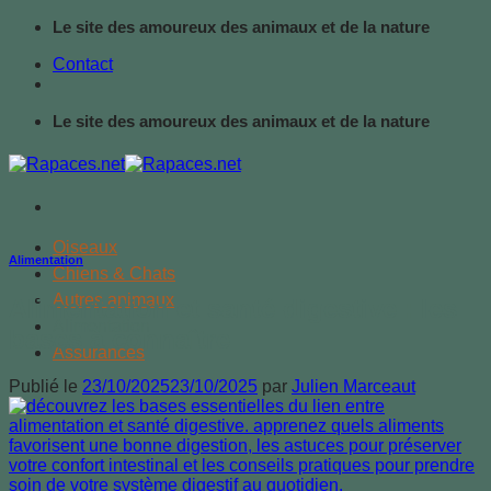
Passer
Le site des amoureux des animaux et de la nature
au
Contact
contenu
Le site des amoureux des animaux et de la nature
Oiseaux
Alimentation
Chiens & Chats
Autres animaux
Alimentation et santé digestive : les
Alimentation
bases à connaître
Assurances
Publié le
23/10/2025
23/10/2025
par
Julien Marceaut