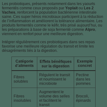
Les probiotiques, présents notamment dans les yaourts
fermentés comme ceux proposés par
Yoplait
ou
Les 2
Vaches
, renforcent la population bactérienne intestinale
saine. Ces super héros microbiaux participent à la réduction
de l’inflammation et améliorent la tolérance alimentaire. Les
produits fermentés comme le kéfir, très prisé aujourd’hui, ou
les préparations à base de soja fermenté comme
Alpro
,
viennent en renfort pour une meilleure digestion.
Intégrer régulièrement ces probiotiques dans ses repas
favorise une meilleure régulation du transit et limite les
désagréments liés à la digestion.
Catégorie
Exemple
Eﬀets bénéfiques
d’aliments
concret
sur la digestion
Régulent le transit
Pectine
Fibres
et nourrissent le
dans les
solubles
microbiote
pommes
Augmentent le
Fibres
volume des selles
Brocoli,
insolubles
et facilitent le
épinards
transit