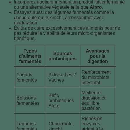
Incorporez quotidiennement un produit laitier fermenté
ou une alternative végétale telle que
Alpro
.
Essayez aussi des légumes fermentés comme la
choucroute ou le kimchi, à consommer avec
modération.
Évitez de cuire excessivement ces aliments pour ne
pas réduire la viabilité de leurs micro-organismes
bénéfique.
Types
Avantages
Sources
d’aliments
pour la
probiotiques
fermentés
digestion
Renforcement
Yaourts
Activia, Les 2
du microbiote
fermentés
Vaches
intestinal
Meilleure
Kéfir,
Boissons
digestion et
probiotiques
fermentées
équilibre
Alpro
bactérien
Riches en
Légumes
Choucroute,
enzymes
fermentés
kimchi
aidant à la