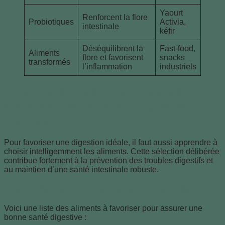
Yaourt
Renforcent la flore
Probiotiques
Activia,
intestinale
kéfir
Déséquilibrent la
Fast-food,
Aliments
flore et favorisent
snacks
transformés
l’inflammation
industriels
Aliments à privilégier et conseils
nutritionnels pour une digestion
optimale
Pour favoriser une digestion idéale, il faut aussi apprendre à
choisir intelligemment les aliments. Cette sélection délibérée
contribue fortement à la prévention des troubles digestifs et
au maintien d’une santé intestinale robuste.
Les catégories d’aliments recommandés
Voici une liste des aliments à favoriser pour assurer une
bonne santé digestive :