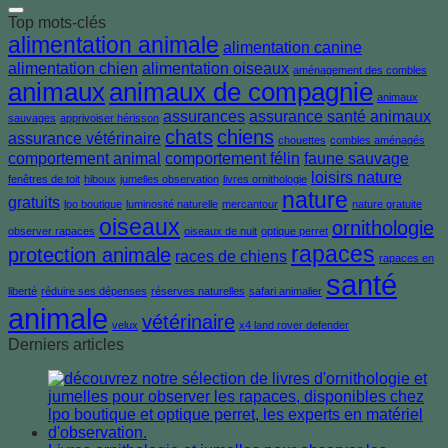
Top mots-clés
alimentation animale
alimentation canine
alimentation chien
alimentation oiseaux
aménagement des combles
animaux
animaux de compagnie
animaux
assurances
assurance santé animaux
sauvages
apprivoiser hérisson
chats
chiens
assurance vétérinaire
chouettes
combles aménagés
comportement animal
comportement félin
faune sauvage
loisirs nature
fenêtres de toit
hiboux
jumelles observation
livres ornithologie
nature
gratuits
lpo boutique
luminosité naturelle
mercantour
nature gratuite
oiseaux
ornithologie
observer rapaces
oiseaux de nuit
optique perret
rapaces
protection animale
races de chiens
rapaces en
santé
liberté
réduire ses dépenses
réserves naturelles
safari animalier
animale
vétérinaire
velux
x4 land rover defender
Derniers articles