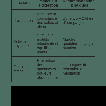
Impact sur
Recommandations
Facteur
la digestion
pratiques
Améliore la
consistance
Boire 1.5 – 2 litres
Hydratation
des selles et
d’eau par jour
absorption
Stimule la
motilité
Marche
Activité
intestinale et
quotidienne, yoga,
physique
équilibre
natation
mental
Prévention
des
Techniques de
Gestion du
spasmes et
relaxation et
stress
douleurs
méditation
abdominales