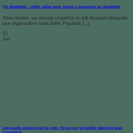
Vie étudiante : outils utiles pour mieux s’organiser au quotidien
Allier études, vie sociale et parfois un job étudiant demande
une organisation sans faille. Pourtant, [...]
31
Juil
Les jouets anciens ont la cote : focus sur le boulier dans les jeux
d’autrefois