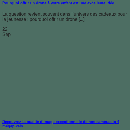
Pourquoi offrir un drone à votre enfant est une excellente idée
La question revient souvent dans l’univers des cadeaux pour
la jeunesse : pourquoi offrir un drone [...]
22
Sep
Découvrez la qualité d’image exceptionnelle de nos caméras ip 4
mégapixels