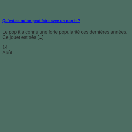
Qu’est-ce qu’on peut faire avec un pop it ?
Le pop it a connu une forte popularité ces dernières années.
Ce jouet est très [...]
14
Août