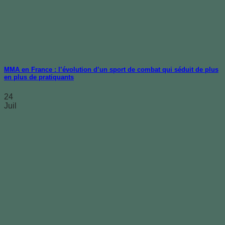
MMA en France : l’évolution d’un sport de combat qui séduit de plus
en plus de pratiquants
24
Juil